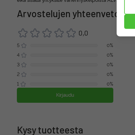
eikä sisällä yrityksille vähennyskelpoista ALV:a.
Arvostelujen yhteenveto
0,0
5
0%
4
0%
3
0%
2
0%
1
0%
Kirjaudu
Kysy tuotteesta