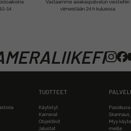
oloaikoina
Vastaamme asiakaspalvelun viesteihin
 10-14
viimeistään 24 h kuluessa
MERALIIKEFI
TUOTTEET
PALVEL
storia
Käytetyt
Passikuva
Kamerat
Skannaus j
Objektiivit
Myy käytet
Jalustat
meille