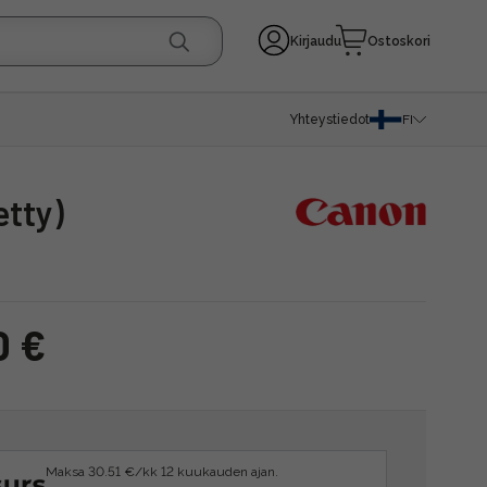
Kirjaudu
Ostoskori
Yhteystiedot
FI
etty)
0 €
Maksa 30.51 €/kk 12 kuukauden ajan.