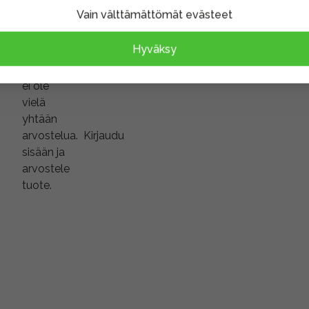
Vain välttämättömät evästeet
Hyväksy
Tuotteella
ei ole
vielä
yhtään
arvostelua.
Kirjaudu
sisään ja
arvostele
tuote.