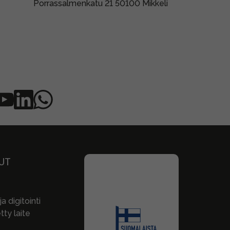
Porrassalmenkatu 21 50100 Mikkeli
UT
a digitointi
ty laite