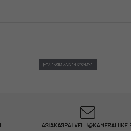
JÄTÄ ENSIMMÄINEN KYSYMYS
0
ASIAKASPALVELU@KAMERALIIKE.F