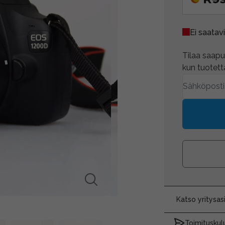
Ei saatavi
Tilaa saapum
kun tuotetta
Katso yritysa
Toimituskulu