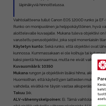
läpinäkyviä hinnoittelussa.
Vaihtolaitteena tullut Canon EOS 1200D runko ja EF-
Runko on monipuolinen ja helppokäyttöinen, hyvä val
aloittelevalle kuvaajalle. Mukana tuleva objektiivi o
varustettu perusobjektiivi, joka sopii monenlaisiin tilan
Käytetyn kunto:
Sekä runko, että objektiivi ovat l
kunnossa. Kummassakaan ei ole kolhuja tai kulumaa
kaksi pientä hiusnaarmua, mutta ne eivät vaikuta käy
Kuvausmäärä: 10350
Mukana
rungon ja objektiivin lisäksi hihna, akku ja latur
Par
Huomioithan, että käytettyjen laitteiden mukana tule
Kerää
vaihdella, eivätkä ne täysin vastaa alkuperäispakkauk
kehi
Takuu
1kk.
tuott
asetu
ALV-vähennyskelpoinen:
Ei. Tämä vaihtolaite on tul