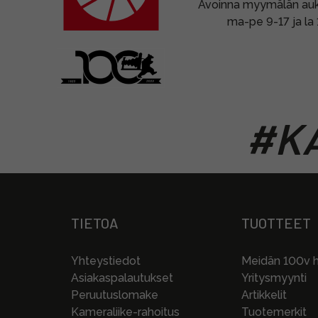
Avoinna myymälän auki
ma-pe 9-17 ja la
#KA
TIETOA
TUOTTEET
Yhteystiedot
Meidän 100v hi
Asiakaspalautukset
Yritysmyynti
Peruutuslomake
Artikkelit
Kameraliike-rahoitus
Tuotemerkit