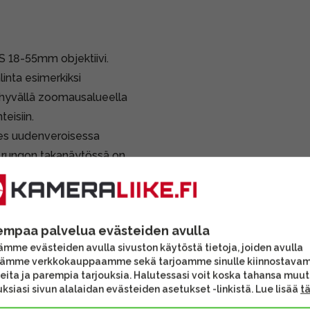
S 18-55mm objektiivi.
inta esimerkiksi
n hyvällä zoomausalueella
teisiin.
ähes uudenveroisessa
, rungon takanäytössä on
ttöön.
i.
empaa palvelua evästeiden avulla
vat lisävarusteet voivat
mme evästeiden avulla sivuston käytöstä tietoja, joiden avulla
sen sisältöä.
tämme verkkokauppaamme sekä tarjoamme sinulle kiinnostava
eita ja parempia tarjouksia. Halutessasi voit koska tahansa muu
ksiasi sivun alalaidan evästeiden asetukset -linkistä. Lue lisää
t
lut yksityishenkilöltä