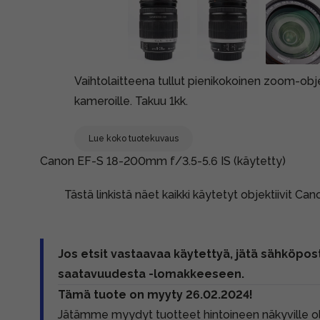
Vaihtolaitteena tullut pienikokoinen zoom-obj
kameroille. Takuu 1kk.
Lue koko tuotekuvaus
Canon EF-S 18-200mm f/3.5-5.6 IS (käytetty)
Tästä linkistä näet kaikki käytetyt objektiivit Can
Jos etsit vastaavaa käytettyä, jätä sähköpost
saatavuudesta -lomakkeeseen.
Tämä tuote on myyty 26.02.2024!
Jätämme myydyt tuotteet hintoineen näkyville 