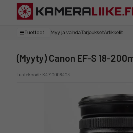
Tuotteet
Myy ja vaihda
Tarjoukset
Artikkelit
(Myyty) Canon EF-S 18-200m
Tuotekoodi: K4710008403