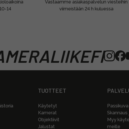
oloaikoina
Vastaamme asiakaspalvelun viesteihin
 10-14
viimeistään 24 h kuluessa
MERALIIKEFI
TUOTTEET
PALVEL
storia
Käytetyt
Passikuva
Kamerat
Skannaus j
Objektiivit
Myy käytet
Jalustat
meille