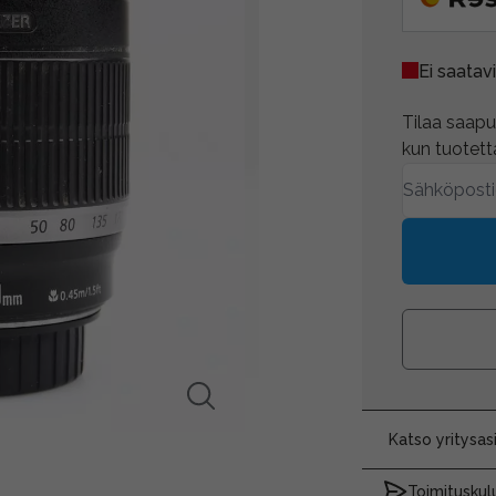
Ei saatavi
Tilaa saapum
kun tuotetta
Katso yritysa
Toimituskulu