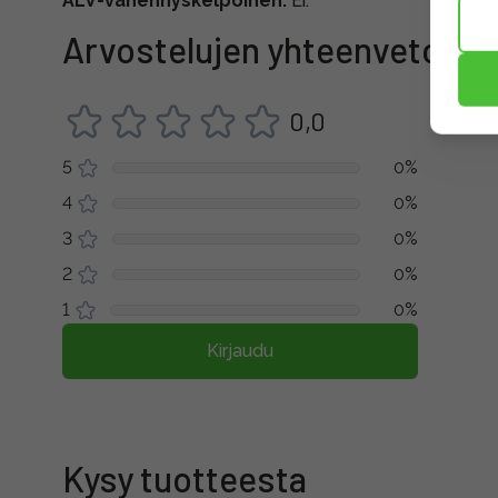
ALV-vähennyskelpoinen:
Ei.
Arvostelujen yhteenveto
0,0
5
0%
4
0%
3
0%
2
0%
1
0%
Kirjaudu
Kysy tuotteesta