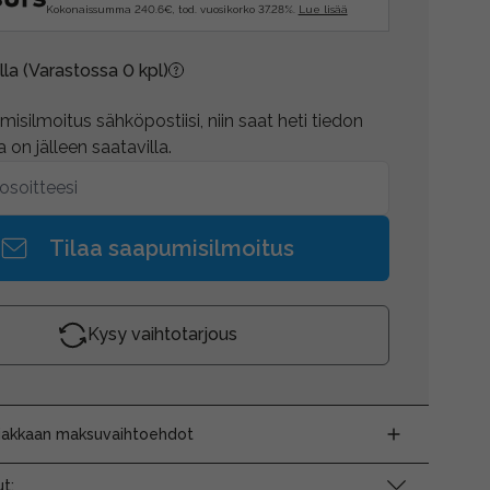
Kokonaissumma 240.6€, tod. vuosikorko 37.28%.
Lue lisää
lla
(Varastossa 0 kpl)
isilmoitus sähköpostiisi, niin saat heti tiedon
 on jälleen saatavilla.
Tilaa saapumisilmoitus
Kysy vaihtotarjous
siakkaan maksuvaihtoehdot
t: