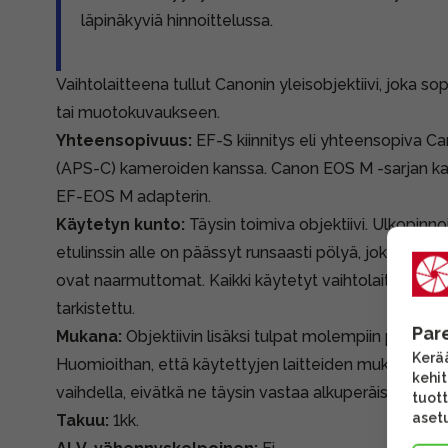
läpinäkyviä hinnoittelussa.
Vaihtolaitteena tullut Canonin yleisobjektiivi, joka so
tai muotokuvaukseen.
Yhteensopivuus:
EF-S kiinnitys eli yhteensopiva C
(APS-C) kameroiden kanssa. Canon EOS M -sarjan ka
EF-EOS M adapterin.
Käytetyn kunto:
Täysin toimiva objektiivi. Ulkopinnoi
etulinssin alle on päässyt runsaasti pölyä, joka voi nä
ovat naarmuttomat. Kaikki käytetyt vaihtolaitteemme
tarkistettu.
Par
Mukana:
Objektiivin lisäksi tulpat molempiin päihin.
Kerää
Huomioithan, että käytettyjen laitteiden mukana tule
kehi
vaihdella, eivätkä ne täysin vastaa alkuperäispakkauk
tuott
asetu
Takuu:
1kk.