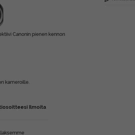
ektiivi Canonin pienen kennon
on kameroille.
iosoitteesi Ilmoita
ollaksemme