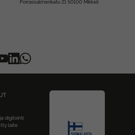
Porrassalmenkatu 21 50100 Mikkeli
UT
a digitointi
ty laite