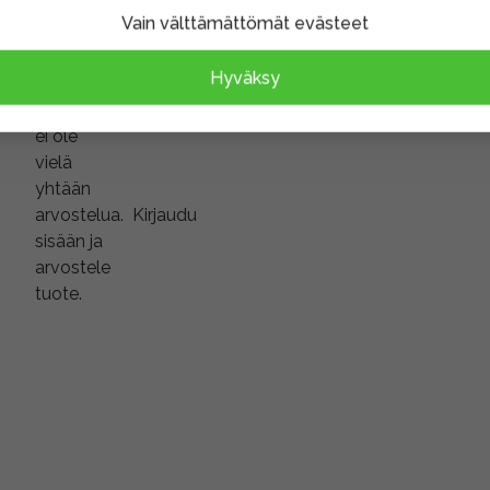
Vain välttämättömät evästeet
Hyväksy
Tuotteella
ei ole
vielä
yhtään
arvostelua.
Kirjaudu
sisään ja
arvostele
tuote.