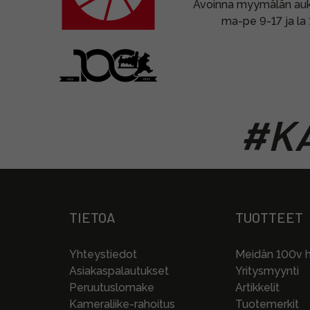
Avoinna myymälän auki
ma-pe 9-17 ja la
#KA
TIETOA
TUOTTEET
Yhteystiedot
Meidän 100v hi
Asiakaspalautukset
Yritysmyynti
Peruutuslomake
Artikkelit
Kameraliike-rahoitus
Tuotemerkit