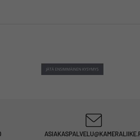
JÄTÄ ENSIMMÄINEN KYSYMYS
0
ASIAKASPALVELU@KAMERALIIKE.F