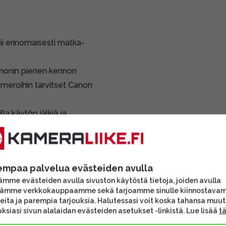
pii erinomaisesti matka-
anonin pienen kennon
meroihin tarvitset
Canon
lla käytön jälkiä ja
kyä kuvissa. Linssipinnat
 on testattu ja
empaa palvelua evästeiden avulla
mme evästeiden avulla sivuston käytöstä tietoja, joiden avulla
vat lisävarusteet voivat
tämme verkkokauppaamme sekä tarjoamme sinulle kiinnostava
sen sisältöä.
eita ja parempia tarjouksia. Halutessasi voit koska tahansa muu
ksiasi sivun alalaidan evästeiden asetukset -linkistä. Lue lisää
t