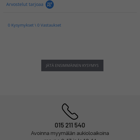
Arvostelut tarjoaa
0 Kysymykset \ 0 Vastaukset
JÄTÄ ENSIMMÄINEN KYSYMYS
015 211 540
Avoinna myymälän aukioloaikoina