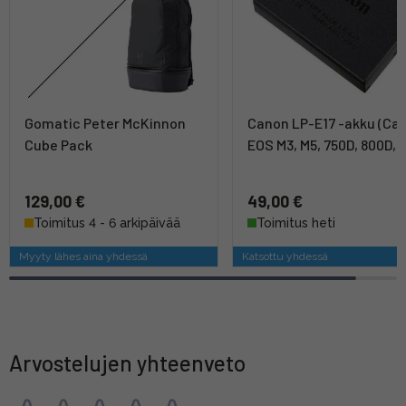
Gomatic Peter McKinnon
Canon LP-E17 -akku (Ca
Cube Pack
EOS M3, M5, 750D, 800D, 
129,00 €
49,00 €
Toimitus 4 - 6 arkipäivää
Toimitus heti
Myyty lähes aina yhdessä
Katsottu yhdessä
Arvostelujen yhteenveto