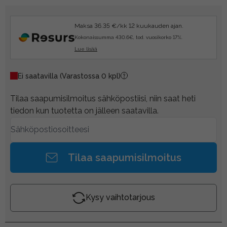
Maksa 36.35 €/kk 12 kuukauden ajan.
Kokonaissumma 430.6€, tod. vuosikorko 17%.
Lue lisää
Ei saatavilla
(Varastossa 0 kpl)
Tilaa saapumisilmoitus sähköpostiisi, niin saat heti
tiedon kun tuotetta on jälleen saatavilla.
Tilaa saapumisilmoitus
Kysy vaihtotarjous