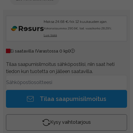
Maksa 24.68 €/kk 12 kuukauden ajan.
Kokonaissumma 290.6€, tod. vuosikorko 28.29%.
Lue lisää
Ei saatavilla
(Varastossa 0 kpl)
Tilaa saapumisilmoitus sähköpostiisi, niin saat heti
tiedon kun tuotetta on jälleen saatavilla.
Tilaa saapumisilmoitus
Kysy vaihtotarjous