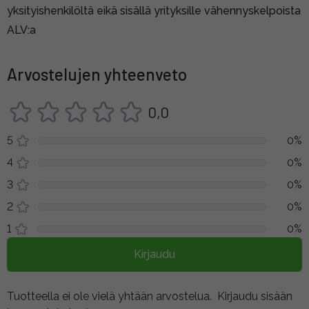
yksityishenkilöltä eikä sisällä yrityksille vähennyskelpoista
ALV:a
Arvostelujen yhteenveto
0,0
5
0%
4
0%
3
0%
2
0%
1
0%
Kirjaudu
Tuotteella ei ole vielä yhtään arvostelua.
Kirjaudu sisään