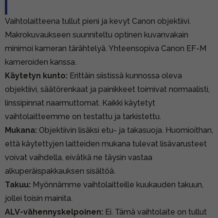
Vaihtolaitteena tullut pieni ja kevyt Canon objektiivi.
Makrokuvaukseen suunniteltu optinen kuvanvakain
minimoi kameran tärähtelyä. Yhteensopiva Canon EF-M
kameroiden kanssa.
Käytetyn kunto:
Erittäin siistissä kunnossa oleva
objektiivi, säätörenkaat ja painikkeet toimivat normaalisti,
linssipinnat naarmuttomat. Kaikki käytetyt
vaihtolaitteemme on testattu ja tarkistettu.
Mukana:
Objektiivin lisäksi etu- ja takasuoja. Huomioithan,
että käytettyjen laitteiden mukana tulevat lisävarusteet
voivat vaihdella, eivätkä ne täysin vastaa
alkuperäispakkauksen sisältöä.
Takuu:
Myönnämme vaihtolaitteille kuukauden takuun,
jollei toisin mainita.
ALV-vähennyskelpoinen:
Ei. Tämä vaihtolaite on tullut