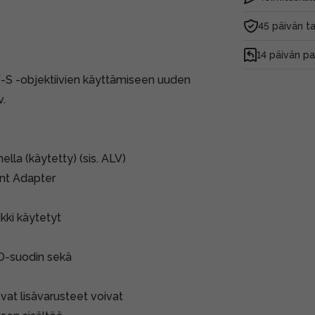
45 päivän t
14 päivän p
EF-S -objektiivien käyttämiseen uuden
v.
la (käytetty) (sis. ALV)
unt Adapter
ikki käytetyt
ND-suodin sekä
vat lisävarusteet voivat