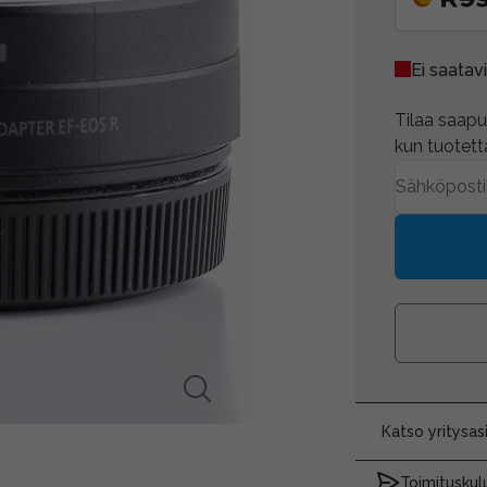
Ei saatavi
Tilaa saapum
kun tuotetta
Katso yritysa
Toimituskulu