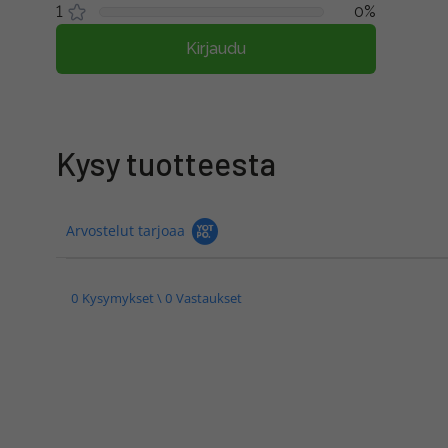
1
0%
Kirjaudu
Kysy tuotteesta
Arvostelut tarjoaa
0 Kysymykset \ 0 Vastaukset