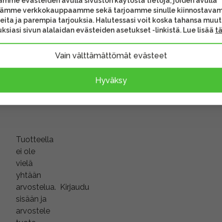
mme evästeiden avulla sivuston käytöstä tietoja, joiden avulla
tämme verkkokauppaamme sekä tarjoamme sinulle kiinnostava
eita ja parempia tarjouksia. Halutessasi voit koska tahansa muu
ksiasi sivun alalaidan evästeiden asetukset -linkistä. Lue lisää
t
Vain välttämättömät evästeet
Hyväksy
Tuotteella
ei ole
vielä
yhtään
arvostelua.
Kirjaudu
sisään ja
arvostele