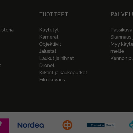
TUOTTEET
PALVEL
storia
Käytetyt
Passikuva
Kamerat
Skannaus j
Objektiivit
Myy käytet
Jalustat
meille
Laukut ja hihnat
Kennon pu
t
Dronet
Kiikarit ja kaukoputket
Filmikuvaus