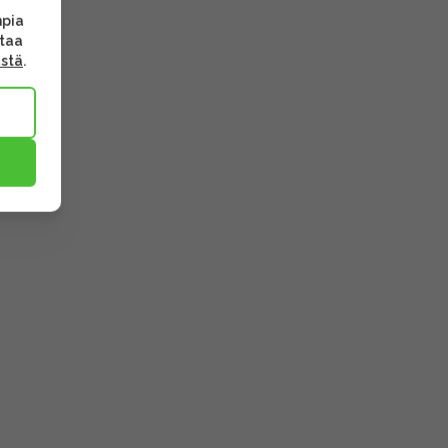
mpia
ttaa
ästä
.