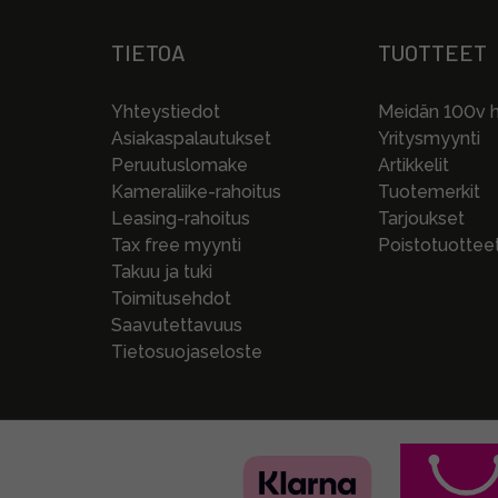
TIETOA
TUOTTEET
Yhteystiedot
Meidän 100v hi
Asiakaspalautukset
Yritysmyynti
Peruutuslomake
Artikkelit
Kameraliike-rahoitus
Tuotemerkit
Leasing-rahoitus
Tarjoukset
Tax free myynti
Poistotuottee
Takuu ja tuki
Toimitusehdot
Saavutettavuus
Tietosuojaseloste