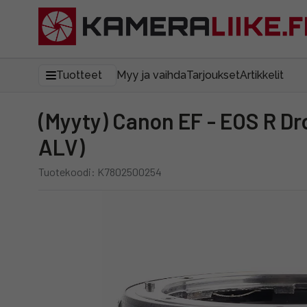
Tuotteet
Myy ja vaihda
Tarjoukset
Artikkelit
(Myyty) Canon EF - EOS R Drop-in Mount Adapter ND-suotimella (käytetty) (sis.
ALV)
Tuotekoodi: K7802500254