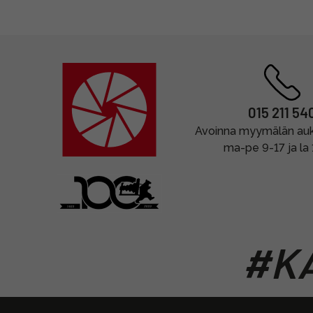
015 211 54
Avoinna myymälän auki
ma-pe 9-17 ja la
#KA