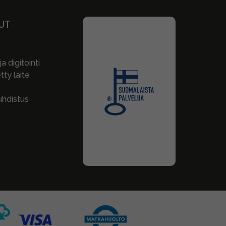
UT
a digitointi
ty laite
hdistus