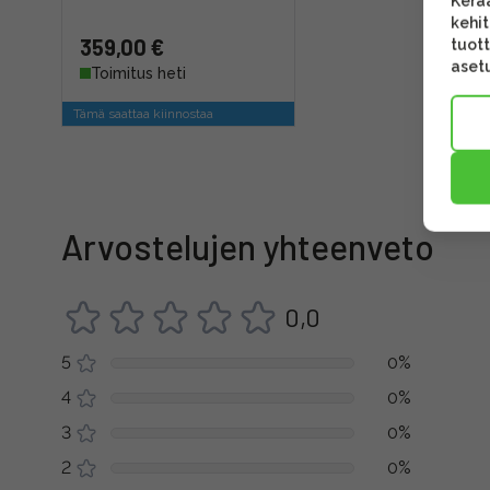
Kerää
kehi
359,00 €
tuott
asetu
Toimitus heti
Tämä saattaa kiinnostaa
Arvostelujen yhteenveto
0,0
5
0%
4
0%
3
0%
2
0%