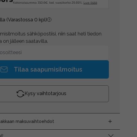
Kokonaissumma 310.6€, tod. vuosikorko 25.69%.
Lue lisää
lla
(Varastossa 0 kpl)
isilmoitus sähköpostiisi, niin saat heti tiedon
 on jälleen saatavilla.
Tilaa saapumisilmoitus
Kysy vaihtotarjous
siakkaan maksuvaihtoehdot
t: