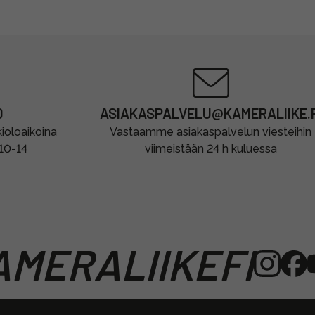
0
ASIAKASPALVELU@KAMERALIIKE.F
oloaikoina
Vastaamme asiakaspalvelun viesteihin
 10-14
viimeistään 24 h kuluessa
MERALIIKEFI