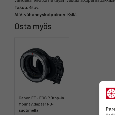
vaihdella, eivätkä ne täysin vastaa alkuperäispakkauk
Takuu:
45pv.
ALV-vähennyskelpoinen:
Kyllä.
Osta myös
Canon EF - EOS R Drop-in
Mount Adapter ND-
Par
suotimella