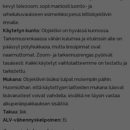
kevyt telezoom, sopii mainiosti luonto- ja
urheilukuvaukseen esimerkiksi perus kittiobjektiivin
rinnalle.
Käytetyn kunto:
Objektiivi on hyvässä kunnossa.
Tarkennusrenkaassa vähän kulumaa ja etulinssin alle on
päässyt pölyhiukkasia, mutta linssipinnat ovat
naarmuttomat. Zoom- ja tarkennusrengas pyörivät
tasaisesti. Kaikki käytetyt vaihtolaitteemme on testattu ja
tarkistettu.
Mukana:
Objektiivin lisäksi tulpat molempiin päihin.
Huomioithan, että käytettyjen laitteiden mukana tulevat
lisävarusteet voivat vaihdella, eivätkä ne täysin vastaa
alkuperäispakkauksen sisältöä.
Takuu:
1kk.
ALV-vähennyskelpoinen:
Ei.