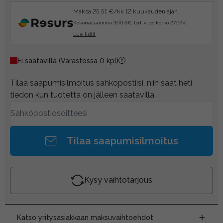
Maksa 25.51 €/kk 12 kuukauden ajan.
Kokonaissumma 300.6€, tod. vuosikorko 27.07%.
Lue lisää
Ei saatavilla
(Varastossa 0 kpl)
Tilaa saapumisilmoitus sähköpostiisi, niin saat heti
tiedon kun tuotetta on jälleen saatavilla.
Tilaa saapumisilmoitus
Kysy vaihtotarjous
Katso yritysasiakkaan maksuvaihtoehdot