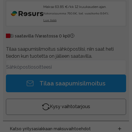
Maksa 63.85 €/kk 12 kuukauden ajan.
Kokonaissumma 760.6€, tod. vuosikorko 8.64%.
Lue lisää
Ei saatavilla
(Varastossa 0 kpl)
Tilaa saapumisilmoitus sähköpostiisi, niin saat heti
tiedon kun tuotetta on jälleen saatavilla.
Tilaa saapumisilmoitus
Kysy vaihtotarjous
Katso yritysasiakkaan maksuvaihtoehdot