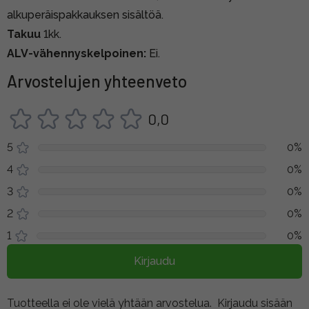
alkuperäispakkauksen sisältöä.
Takuu
1kk.
ALV-vähennyskelpoinen:
Ei.
Arvostelujen yhteenveto
0,0
5
0%
4
0%
3
0%
2
0%
1
0%
Kirjaudu
Tuotteella ei ole vielä yhtään arvostelua.
Kirjaudu sisään