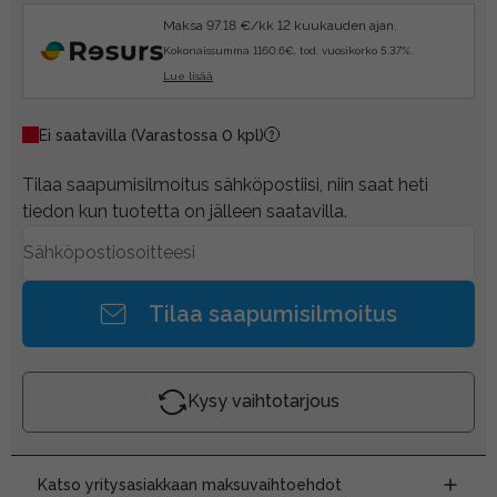
Maksa 97.18 €/kk 12 kuukauden ajan.
Kokonaissumma 1160.6€, tod. vuosikorko 5.37%.
Lue lisää
Ei saatavilla
(Varastossa 0 kpl)
Tilaa saapumisilmoitus sähköpostiisi, niin saat heti
tiedon kun tuotetta on jälleen saatavilla.
Tilaa saapumisilmoitus
Kysy vaihtotarjous
Katso yritysasiakkaan maksuvaihtoehdot