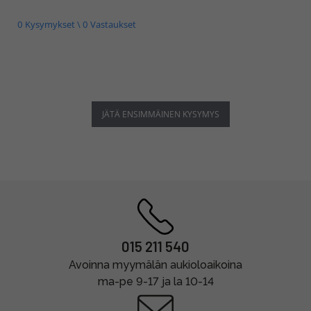
0 Kysymykset \ 0 Vastaukset
JÄTÄ ENSIMMÄINEN KYSYMYS
015 211 540
Avoinna myymälän aukioloaikoina
ma-pe 9-17 ja la 10-14