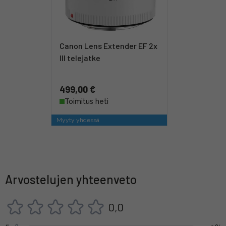
Canon Lens Extender EF 2x
III telejatke
499,00 €
Toimitus heti
Myyty yhdessä
Arvostelujen yhteenveto
0,0