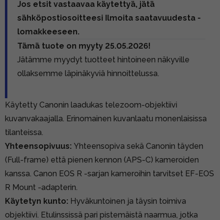
Jos etsit vastaavaa käytettyä, jätä
sähköpostiosoitteesi Ilmoita saatavuudesta -
lomakkeeseen.
Tämä tuote on myyty 25.05.2026!
Jätämme myydyt tuotteet hintoineen näkyville
ollaksemme läpinäkyviä hinnoittelussa.
Käytetty Canonin laadukas telezoom-objektiivi
kuvanvakaajalla. Erinomainen kuvanlaatu monenlaisissa
tilanteissa.
Yhteensopivuus:
Yhteensopiva sekä Canonin täyden
(Full-frame) että pienen kennon (APS-C) kameroiden
kanssa. Canon EOS R -sarjan kameroihin tarvitset EF-EOS
R Mount -adapterin.
Käytetyn kunto:
Hyväkuntoinen ja täysin toimiva
objektiivi. Etulinssissä pari pistemäistä naarmua, jotka