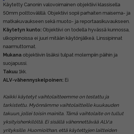
Käytetty Canonin valovoimainen objektiivi klassisella
50mm polttovälillä. Objektiivi sopii parhaiten maisema- ja
matkakuvaukseen sekä muoto- ja reportaasikuvaukseen.
Käytetyn kunto:
Objektiivi on todella hyvässä kunnossa,
ulkopinnoissa ei juuri mitään käytönjälkeä. Linssipinnat
naarmuttomat.
Mukana
objektiivin lisäksi tulpat molempiin päihin ja
suojapussi.
Takuu
1kk.
ALV-vähennyskelpoinen:
Ei
Kaikki käytetyt vaihtolaitteemme on testattu ja
tarkistettu. Myönnämme vaihtolaitteille kuukauden
takuun, jollei toisin mainita. Tämä vaihtolaite on tullut
yksityishenkilöltä. Ei sisällä vähennettävää ALV:a
yrityksille. Huomioithan, että käytettyjen laitteiden