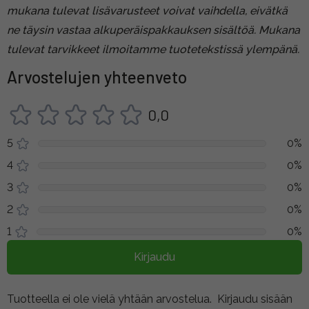
mukana tulevat lisävarusteet voivat vaihdella, eivätkä
ne täysin vastaa alkuperäispakkauksen sisältöä. Mukana
tulevat tarvikkeet ilmoitamme tuotetekstissä ylempänä.
Arvostelujen yhteenveto
0,0
5
0%
4
0%
3
0%
2
0%
1
0%
Kirjaudu
Tuotteella ei ole vielä yhtään arvostelua.
Kirjaudu sisään