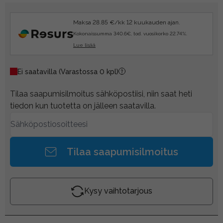
Maksa 28.85 €/kk 12 kuukauden ajan.
Kokonaissumma 340.6€, tod. vuosikorko 22.74%.
Lue lisää
Ei saatavilla
(Varastossa 0 kpl)
Tilaa saapumisilmoitus sähköpostiisi, niin saat heti
tiedon kun tuotetta on jälleen saatavilla.
Tilaa saapumisilmoitus
Kysy vaihtotarjous