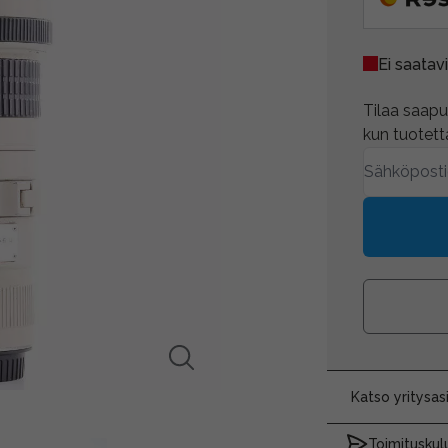
Ei saatavi
Tilaa saapum
kun tuotetta
Katso yritysa
Toimituskulu