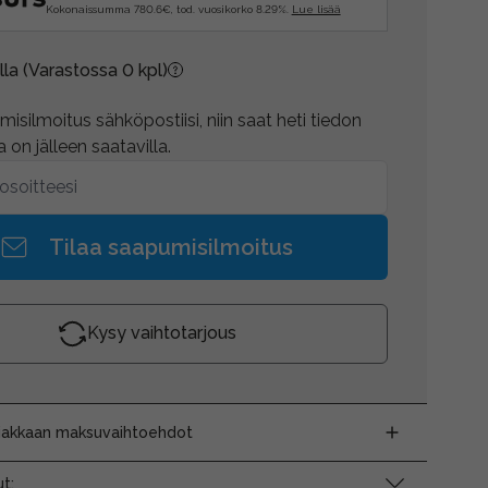
Kokonaissumma 780.6€, tod. vuosikorko 8.29%.
Lue lisää
lla
(Varastossa 0 kpl)
isilmoitus sähköpostiisi, niin saat heti tiedon
 on jälleen saatavilla.
Tilaa saapumisilmoitus
Kysy vaihtotarjous
siakkaan maksuvaihtoehdot
t: