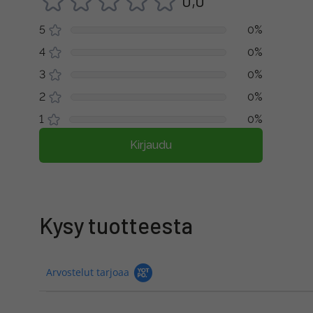
0,0
5
0%
4
0%
3
0%
2
0%
1
0%
Kirjaudu
Kysy tuotteesta
Arvostelut tarjoaa