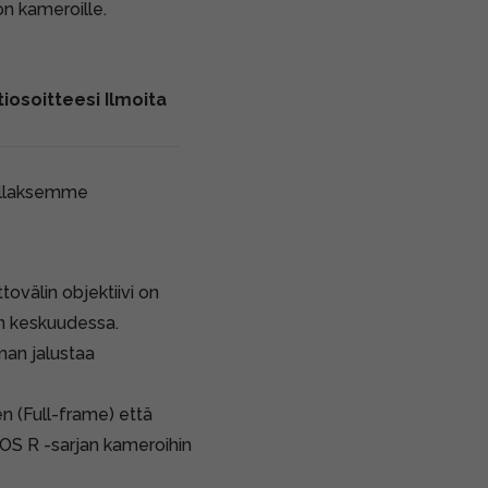
on kameroille.
iosoitteesi Ilmoita
ollaksemme
tovälin objektiivi on
en keskuudessa.
man jalustaa
 (Full-frame) että
S R -sarjan kameroihin