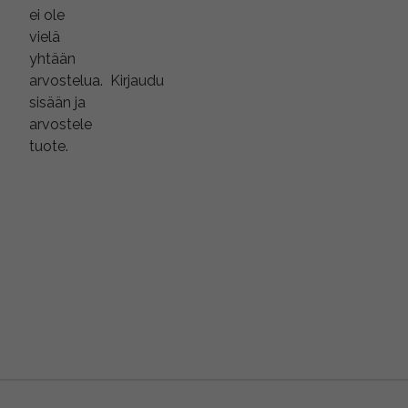
ei ole
vielä
yhtään
arvostelua.
Kirjaudu
sisään ja
arvostele
tuote.