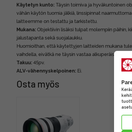
Käytetyn kunto:
Täysin toimiva ja hyväkuntoinen obje
vähän käytön tuomia jälkiä, linssipinnat naarmuttomat
laitteemme on testattu ja tarkistettu.
Mukana:
Objektiivin lisäksi tulpat molempiin päihin, 
jalustapanta sekä suojalaukku.
Huomioithan, että käytettyjen laitteiden mukana tule
vaihdella, eivätkä ne täysin vastaa alkuperäispakkauk
Takuu:
45pv.
ALV-vähennyskelpoinen:
Ei.
Osta myös
Par
Kerää
kehi
tuott
asetu