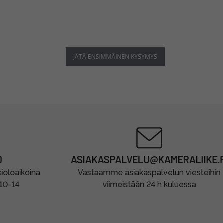
JÄTÄ ENSIMMÄINEN KYSYMYS
0
ASIAKASPALVELU@KAMERALIIKE.F
oloaikoina
Vastaamme asiakaspalvelun viesteihin
 10-14
viimeistään 24 h kuluessa