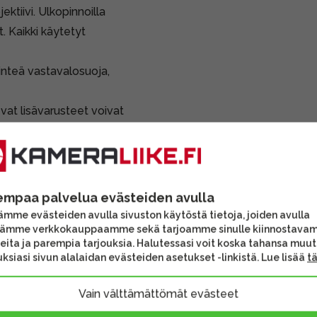
ktiivi. Ulkopinnoilla
. Kaikki käytetyt
kiinteä vastavalosuoja,
vat lisävarusteet voivat
sen sisältöä.
empaa palvelua evästeiden avulla
mme evästeiden avulla sivuston käytöstä tietoja, joiden avulla
tämme verkkokauppaamme sekä tarjoamme sinulle kiinnostava
eita ja parempia tarjouksia. Halutessasi voit koska tahansa muu
ksiasi sivun alalaidan evästeiden asetukset -linkistä. Lue lisää
t
Vain välttämättömät evästeet