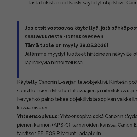
Tästä linkistä näet kaikki käytetyt objektiivit Can
Jos etsit vastaavaa käytettyä, jätä sähköpost
saatavuudesta -lomakkeeseen.
Tämä tuote on myyty 28.05.2026!
Jätämme myydyt tuotteet hintoineen näkyville 
läpinäkyviä hinnoittelussa.
Käytetty Canonin L-sarjan teleobjektiivi. Kiinteän polt
suosittu esimerkiksi luotokuvaajien ja urheilukuvaaji
Kevyehkö paino tekee objektiivista sopivan vaikka il
kuvaamiseen.
Yhteensopivuus:
Yhteensopiva sekä Canonin täyden
pienen kennon (APS-C) kameroiden kanssa. Canon EO
tarvitset EF-EOS R Mount -adapterin.