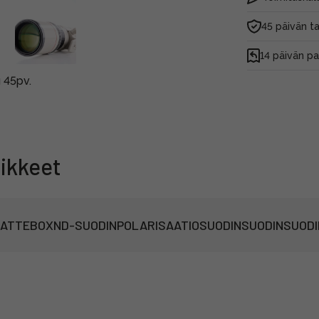
45 päivän t
14 päivän p
u 45pv.
ikkeet
ATTEBOX
ND-SUODIN
POLARISAATIOSUODIN
SUODIN
SUODI