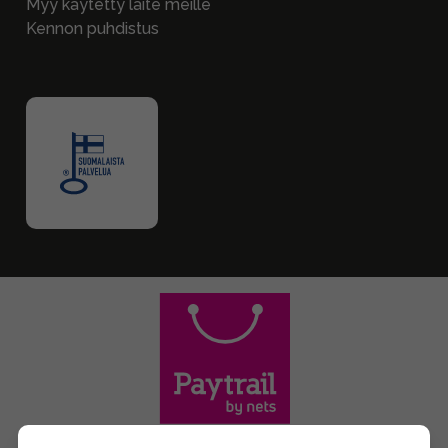
Myy käytetty laite meille
Kennon puhdistus