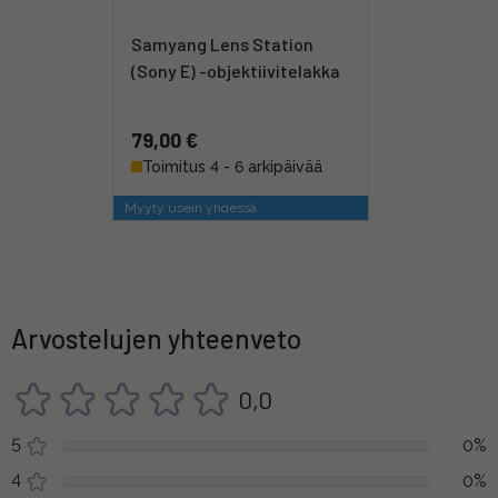
Samyang Lens Station
(Sony E) -objektiivitelakka
79,00 €
Toimitus 4 - 6 arkipäivää
Myyty usein yhdessä
Arvostelujen yhteenveto
0,0
5
0%
4
0%