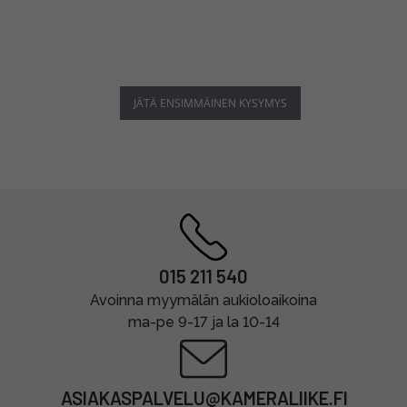
JÄTÄ ENSIMMÄINEN KYSYMYS
015 211 540
Avoinna myymälän aukioloaikoina
ma-pe 9-17 ja la 10-14
ASIAKASPALVELU@KAMERALIIKE.FI