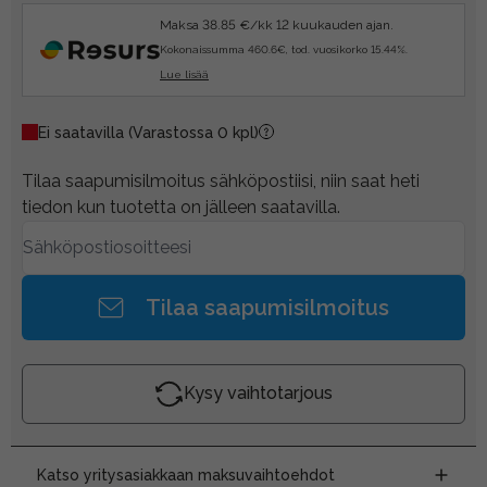
Maksa 38.85 €/kk 12 kuukauden ajan.
Kokonaissumma 460.6€, tod. vuosikorko 15.44%.
Lue lisää
Ei saatavilla
(Varastossa 0 kpl)
Tilaa saapumisilmoitus sähköpostiisi, niin saat heti
tiedon kun tuotetta on jälleen saatavilla.
Tilaa saapumisilmoitus
Kysy vaihtotarjous
Katso yritysasiakkaan maksuvaihtoehdot