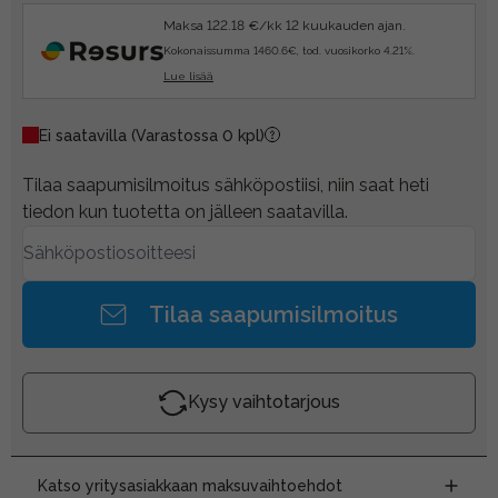
Maksa 122.18 €/kk 12 kuukauden ajan.
Kokonaissumma 1460.6€, tod. vuosikorko 4.21%.
Lue lisää
Ei saatavilla
(Varastossa 0 kpl)
Tilaa saapumisilmoitus sähköpostiisi, niin saat heti
tiedon kun tuotetta on jälleen saatavilla.
Tilaa saapumisilmoitus
Kysy vaihtotarjous
Katso yritysasiakkaan maksuvaihtoehdot