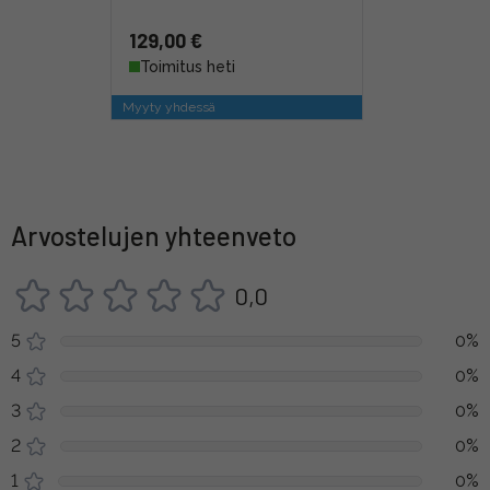
129,00 €
Toimitus heti
Myyty yhdessä
Arvostelujen yhteenveto
0,0
5
0%
4
0%
3
0%
2
0%
1
0%