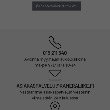
JÄTÄ ENSIMMÄINEN KYSYMYS
015 211 540
Avoinna myymälän aukioloaikoina
ma-pe 9-17 ja la 10-14
ASIAKASPALVELU@KAMERALIIKE.FI
Vastaamme asiakaspalvelun viesteihin
viimeistään 24 h kuluessa