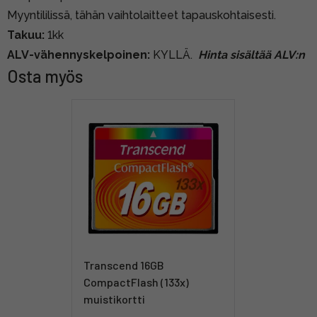
Myyntililissä, tähän vaihtolaitteet tapauskohtaisesti.
Takuu:
1kk
ALV-vähennyskelpoinen:
KYLLÄ.
Hinta sisältää ALV:n
Osta myös
Transcend 16GB
CompactFlash (133x)
muistikortti