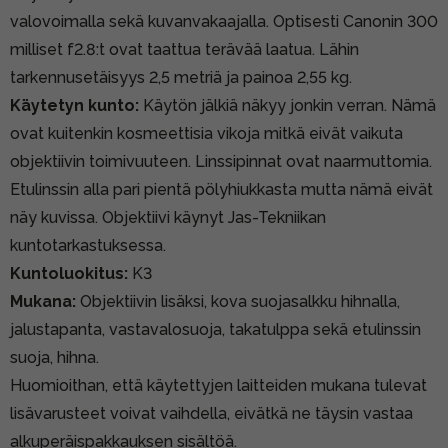
valovoimalla sekä kuvanvakaajalla. Optisesti Canonin 300
milliset f2.8:t ovat taattua terävää laatua. Lähin
tarkennusetäisyys 2,5 metriä ja painoa 2,55 kg.
Käytetyn kunto:
Käytön jälkiä näkyy jonkin verran. Nämä
ovat kuitenkin kosmeettisia vikoja mitkä eivät vaikuta
objektiivin toimivuuteen. Linssipinnat ovat naarmuttomia.
Etulinssin alla pari pientä pölyhiukkasta mutta nämä eivät
näy kuvissa. Objektiivi käynyt Jas-Tekniikan
kuntotarkastuksessa.
Kuntoluokitus:
K3
Mukana:
Objektiivin lisäksi, kova suojasalkku hihnalla,
jalustapanta, vastavalosuoja, takatulppa sekä etulinssin
suoja, hihna.
Huomioithan, että käytettyjen laitteiden mukana tulevat
lisävarusteet voivat vaihdella, eivätkä ne täysin vastaa
alkuperäispakkauksen sisältöä.