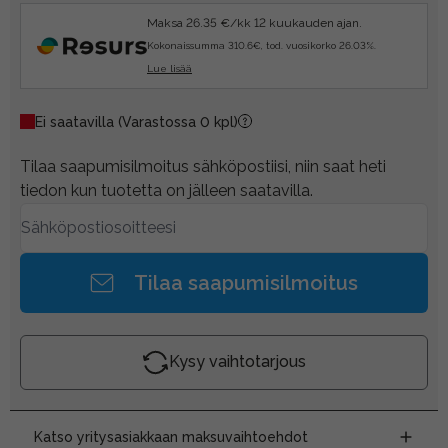
Maksa 26.35 €/kk 12 kuukauden ajan.
Kokonaissumma 310.6€, tod. vuosikorko 26.03%.
Lue lisää
Ei saatavilla
(Varastossa 0 kpl)
Tilaa saapumisilmoitus sähköpostiisi, niin saat heti
tiedon kun tuotetta on jälleen saatavilla.
Tilaa saapumisilmoitus
Kysy vaihtotarjous
Katso yritysasiakkaan maksuvaihtoehdot