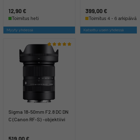
12,90 €
399,00 €
Toimitus heti
Toimitus 4 - 6 arkipäivää
Myyty yhdessä
Katsottu usein yhdessä
Sigma 18-50mm F2.8 DC DN
C (Canon RF-S) -objektiivi
519,00 €