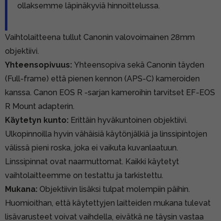
ollaksemme läpinäkyviä hinnoittelussa.
Vaihtolaitteena tullut Canonin valovoimainen 28mm
objektiivi.
Yhteensopivuus:
Yhteensopiva sekä Canonin täyden
(Full-frame) että pienen kennon (APS-C) kameroiden
kanssa. Canon EOS R -sarjan kameroihin tarvitset
EF-EOS
R Mount adapterin.
Käytetyn kunto:
Erittäin hyväkuntoinen objektiivi.
Ulkopinnoilla hyvin vähäisiä käytönjälkiä ja linssipintojen
välissä pieni roska, joka ei vaikuta kuvanlaatuun.
Linssipinnat ovat naarmuttomat. Kaikki käytetyt
vaihtolaitteemme on testattu ja tarkistettu.
Mukana:
Objektiivin lisäksi tulpat molempiin päihin.
Huomioithan, että käytettyjen laitteiden mukana tulevat
lisävarusteet voivat vaihdella, eivätkä ne täysin vastaa