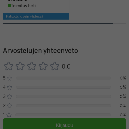
Toimitus heti
Katsottu usein yhdessä
Arvostelujen yhteenveto
0,0
5
0%
4
0%
3
0%
2
0%
1
0%
Kirjaudu