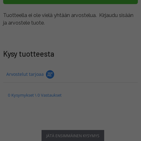
Tuotteella ei ole vielä yhtään arvostelua.
Kirjaudu sisään
ja arvostele tuote.
Kysy tuotteesta
Arvostelut tarjoaa
0 Kysymykset \ 0 Vastaukset
JÄTÄ ENSIMMÄINEN KYSYMYS