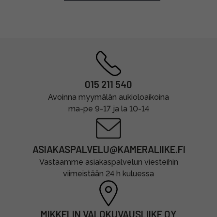
015 211 540
Avoinna myymälän aukioloaikoina
ma-pe 9-17 ja la 10-14
ASIAKASPALVELU@KAMERALIIKE.FI
Vastaamme asiakaspalvelun viesteihin
viimeistään 24 h kuluessa
MIKKELIN VALOKUVAUSLIIKE OY