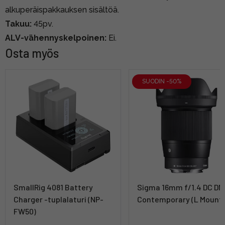
alkuperäispakkauksen sisältöä.
Takuu:
45pv.
ALV-vähennyskelpoinen:
Ei.
Osta myös
SUODIN -50%
SmallRig 4081 Battery
Sigma 16mm f/1.4 DC DN
Charger -tuplalaturi (NP-
Contemporary (L Mount
FW50)