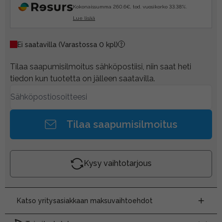
Kokonaissumma 260.6€, tod. vuosikorko 33.38%.
Lue lisää
Ei saatavilla
(Varastossa 0 kpl)
Tilaa saapumisilmoitus sähköpostiisi, niin saat heti
tiedon kun tuotetta on jälleen saatavilla.
Tilaa saapumisilmoitus
Kysy vaihtotarjous
Katso yritysasiakkaan maksuvaihtoehdot