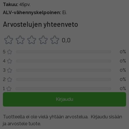
Takuu:
45pv.
ALV-vähennyskelpoinen:
Ei.
Arvostelujen yhteenveto
0,0
5
0%
4
0%
3
0%
2
0%
1
0%
Kirjaudu
Tuotteella ei ole vielä yhtään arvostelua.
Kirjaudu sisään
ja arvostele tuote.