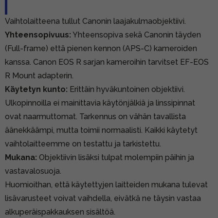
Vaihtolaitteena tullut Canonin laajakulmaobjektiivi.
Yhteensopivuus:
Yhteensopiva sekä Canonin täyden
(Full-frame) että pienen kennon (APS-C) kameroiden
kanssa. Canon EOS R sarjan kameroihin tarvitset
EF-EOS
R Mount adapterin.
Käytetyn kunto:
Erittäin hyväkuntoinen objektiivi.
Ulkopinnoilla ei mainittavia käytönjälkiä ja linssipinnat
ovat naarmuttomat. Tarkennus on vähän tavallista
äänekkäämpi, mutta toimii normaalisti. Kaikki käytetyt
vaihtolaitteemme on testattu ja tarkistettu.
Mukana:
Objektiivin lisäksi tulpat molempiin päihin ja
vastavalosuoja.
Huomioithan, että käytettyjen laitteiden mukana tulevat
lisävarusteet voivat vaihdella, eivätkä ne täysin vastaa
alkuperäispakkauksen sisältöä.