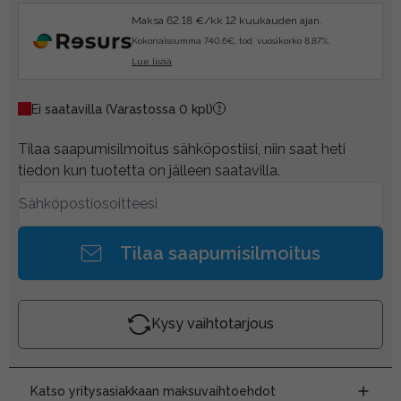
Maksa 62.18 €/kk 12 kuukauden ajan.
Kokonaissumma 740.6€, tod. vuosikorko 8.87%.
Lue lisää
Ei saatavilla
(Varastossa 0 kpl)
Tilaa saapumisilmoitus sähköpostiisi, niin saat heti
tiedon kun tuotetta on jälleen saatavilla.
Tilaa saapumisilmoitus
Kysy vaihtotarjous
Katso yritysasiakkaan maksuvaihtoehdot