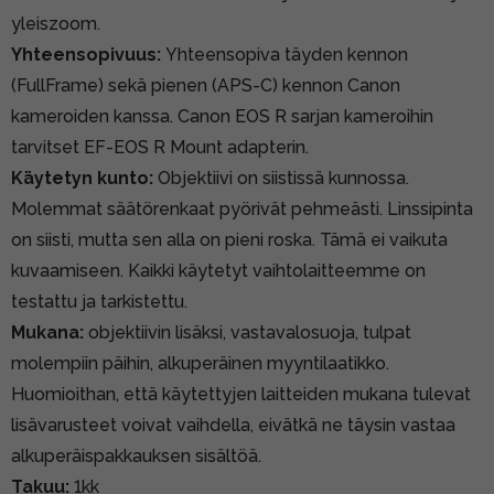
yleiszoom.
Yhteensopivuus:
Yhteensopiva täyden kennon
(FullFrame) sekä pienen (APS-C) kennon Canon
kameroiden kanssa. Canon EOS R sarjan kameroihin
tarvitset EF-EOS R Mount adapterin.
Käytetyn kunto:
Objektiivi on siistissä kunnossa.
Molemmat säätörenkaat pyörivät pehmeästi. Linssipinta
on siisti, mutta sen alla on pieni roska. Tämä ei vaikuta
kuvaamiseen. Kaikki käytetyt vaihtolaitteemme on
testattu ja tarkistettu.
Mukana:
objektiivin lisäksi, vastavalosuoja, tulpat
molempiin päihin, alkuperäinen myyntilaatikko.
Huomioithan, että käytettyjen laitteiden mukana tulevat
lisävarusteet voivat vaihdella, eivätkä ne täysin vastaa
alkuperäispakkauksen sisältöä.
Takuu:
1kk