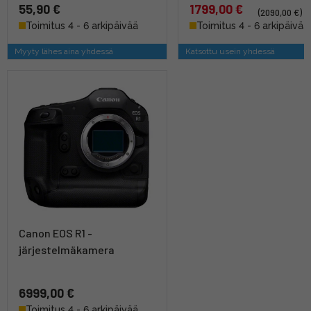
55,90 €
1799,00 €
(2090,00 €)
Toimitus 4 - 6 arkipäivää
Toimitus 4 - 6 arkipäivää
Myyty lähes aina yhdessä
Katsottu usein yhdessä
Canon EOS R1 -
järjestelmäkamera
6999,00 €
Toimitus 4 - 6 arkipäivää