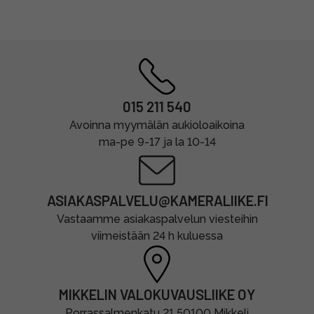
015 211 540
Avoinna myymälän aukioloaikoina
ma-pe 9-17 ja la 10-14
ASIAKASPALVELU@KAMERALIIKE.FI
Vastaamme asiakaspalvelun viesteihin
viimeistään 24 h kuluessa
MIKKELIN VALOKUVAUSLIIKE OY
Porrassalmenkatu 21 50100 Mikkeli