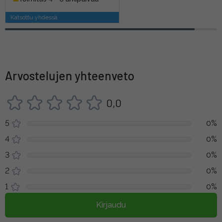
Katsottu yhdessä
Arvostelujen yhteenveto
0,0
5
0%
4
0%
3
0%
2
0%
1
0%
Kirjaudu