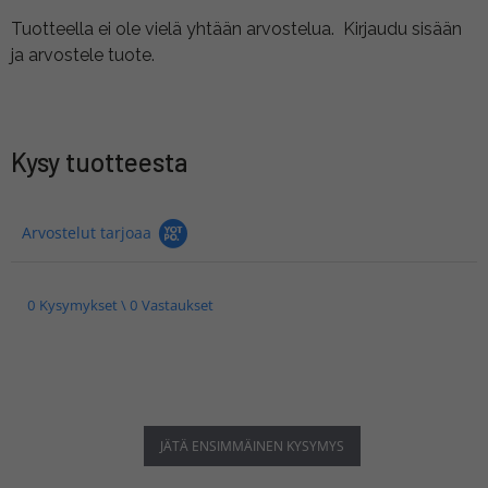
Tuotteella ei ole vielä yhtään arvostelua.
Kirjaudu sisään
ja arvostele tuote.
Kysy tuotteesta
Arvostelut tarjoaa
0 Kysymykset \ 0 Vastaukset
JÄTÄ ENSIMMÄINEN KYSYMYS