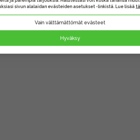
eita ja parempia tarjouksia. Halutessasi voit koska tahansa muu
ksiasi sivun alalaidan evästeiden asetukset -linkistä. Lue lisää
t
Vain välttämättömät evästeet
Hyväksy