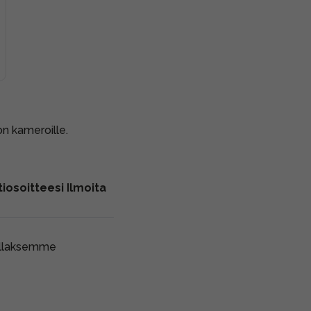
on kameroille.
iosoitteesi Ilmoita
ollaksemme