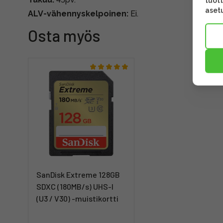
tuott
asetu
ALV-vähennyskelpoinen:
Ei.
Osta myös
SanDisk Extreme 128GB
SDXC (180MB/s) UHS-I
(U3 / V30) -muistikortti