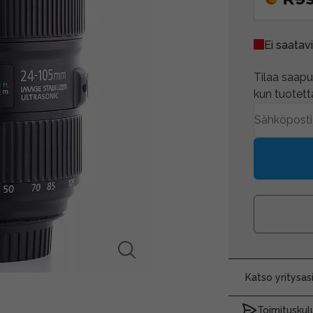
Ei saatavi
Tilaa saapum
kun tuotetta
Katso yritysa
Toimituskulu