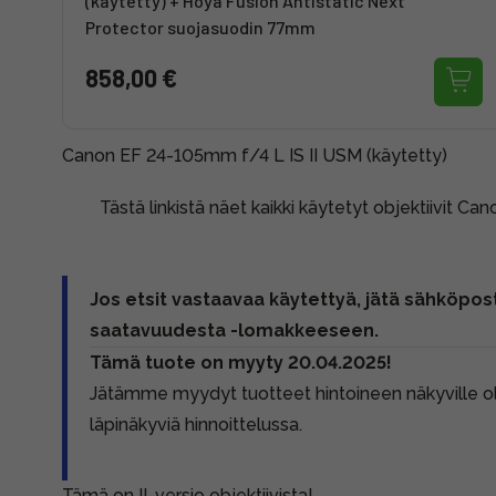
(käytetty) + Hoya Fusion Antistatic Next
Protector suojasuodin 77mm
858,00 €
Canon EF 24-105mm f/4 L IS II USM (käytetty)
Tästä linkistä näet kaikki käytetyt objektiivit Can
Jos etsit vastaavaa käytettyä, jätä sähköpost
saatavuudesta -lomakkeeseen.
Tämä tuote on myyty 20.04.2025!
Jätämme myydyt tuotteet hintoineen näkyville 
läpinäkyviä hinnoittelussa.
Tämä on II-versio objektiivista!