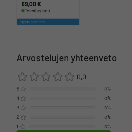
69,00 €
Toimitus heti
Myyty yhdessä
Arvostelujen yhteenveto
0,0
5
0%
4
0%
3
0%
2
0%
1
0%