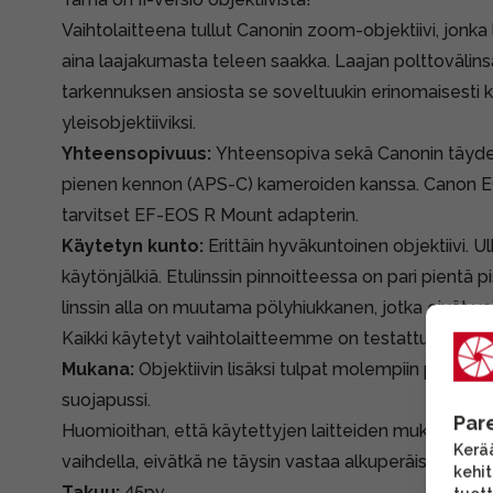
Vaihtolaitteena tullut Canonin zoom-objektiivi, jonka 
aina laajakumasta teleen saakka. Laajan polttovälinsä
tarkennuksen ansiosta se soveltuukin erinomaisesti
yleisobjektiiviksi.
Yhteensopivuus:
Yhteensopiva sekä Canonin täyden
pienen kennon (APS-C) kameroiden kanssa. Canon E
tarvitset
EF-EOS R Mount adapterin.
Käytetyn kunto:
Erittäin hyväkuntoinen objektiivi. Ul
käytönjälkiä. Etulinssin pinnoitteessa on pari pientä p
linssin alla on muutama pölyhiukkanen, jotka eivät va
Kaikki käytetyt vaihtolaitteemme on testattu ja tarkis
Mukana:
Objektiivin lisäksi tulpat molempiin päihin,
suojapussi.
Par
Huomioithan, että käytettyjen laitteiden mukana tule
Kerää
vaihdella, eivätkä ne täysin vastaa alkuperäispakkauk
kehi
Takuu:
45pv.