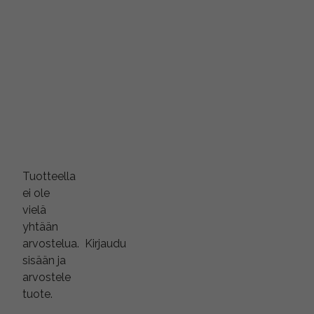
Tuotteella
ei ole
vielä
yhtään
arvostelua.
Kirjaudu
sisään ja
arvostele
tuote.