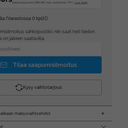
Kokonaissumma 860.6€, tod. vuosikorko 7.5%.
Lue lisää
lla
(Varastossa 0 kpl)
isilmoitus sähköpostiisi, niin saat heti tiedon
 on jälleen saatavilla.
Tilaa saapumisilmoitus
Kysy vaihtotarjous
siakkaan maksuvaihtoehdot
t: