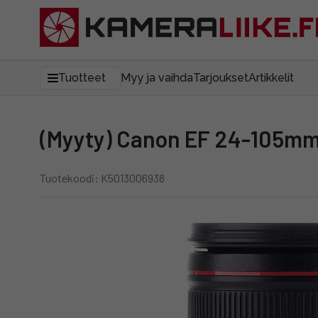
Tuotteet
Myy ja vaihda
Tarjoukset
Artikkelit
(Myyty) Canon EF 24-105mm 
Tuotekoodi: K5013006938