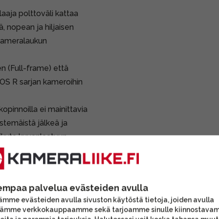
laaja polttoväli kattaa
, nopean ja hiljaisen
 kameralaukun
 (Full-frame) että
OS R sarjan kameroihin
kopinnoilla ei mainittavia
istemäistä jälkeä ja
ikuta kuvanlaatuun.
tettu.
 vastavalosuoja sekä
empaa palvelua evästeiden avulla
vat lisävarusteet voivat
mme evästeiden avulla sivuston käytöstä tietoja, joiden avulla
sen sisältöä.
tämme verkkokauppaamme sekä tarjoamme sinulle kiinnostava