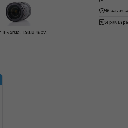
45 päivän t
14 päivän p
 II-versio. Takuu 45pv.