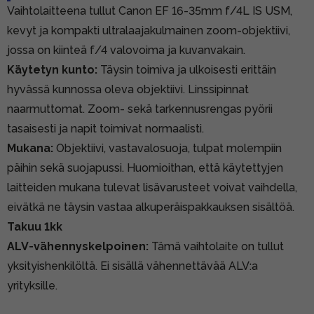
Vaihtolaitteena tullut Canon EF 16-35mm f/4L IS USM,
kevyt ja kompakti ultralaajakulmainen zoom-objektiivi,
jossa on kiinteä f/4 valovoima ja kuvanvakain.
Käytetyn kunto:
Täysin toimiva ja ulkoisesti erittäin
hyvässä kunnossa oleva objektiivi. Linssipinnat
naarmuttomat. Zoom- sekä tarkennusrengas pyörii
tasaisesti ja napit toimivat normaalisti.
Mukana:
Objektiivi, vastavalosuoja, tulpat molempiin
päihin sekä suojapussi. Huomioithan, että käytettyjen
laitteiden mukana tulevat lisävarusteet voivat vaihdella,
eivätkä ne täysin vastaa alkuperäispakkauksen sisältöä.
Takuu 1kk
ALV-vähennyskelpoinen:
Tämä vaihtolaite on tullut
yksityishenkilöltä. Ei sisällä vähennettävää ALV:a
yrityksille.