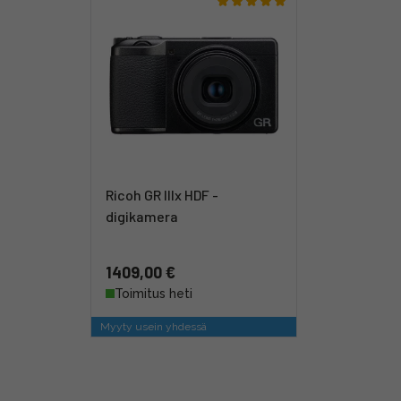
Ricoh GR IIIx HDF -
digikamera
1409,00 €
Toimitus heti
Myyty usein yhdessä