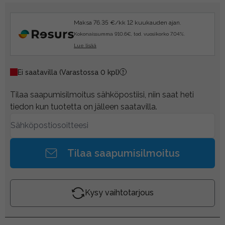
Maksa 76.35 €/kk 12 kuukauden ajan.
Kokonaissumma 910.6€, tod. vuosikorko 7.04%.
Lue lisää
Ei saatavilla
(Varastossa 0 kpl)
Tilaa saapumisilmoitus sähköpostiisi, niin saat heti
tiedon kun tuotetta on jälleen saatavilla.
Tilaa saapumisilmoitus
Kysy vaihtotarjous