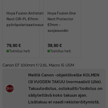
Hoya Fusion Antistatic
Hoya Fusion One
Next CIR-PL 67mm
Next Protector
pyöröpolarisaatiosuodin
67mm -
suojasuodin
79,90 €
38,90 €
Toimitus heti
Toimitus heti
Canon EF 100mm f/2.8L Macro IS USM
Meiltä Canon -objektiiveille KOLMEN
(3) VUODEN TAKUU (normaalisti 12kk).
Takuutodistus, ostokuitti/todistus on
säilytettävä koko takuun ajan.
Lisätakuu ei vaadi rekisteröitymistä.