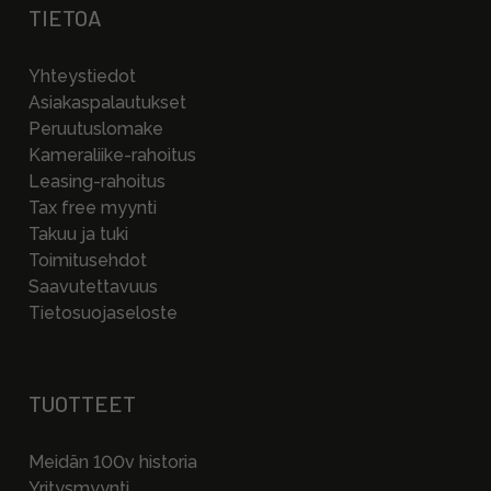
TIETOA
Yhteystiedot
Asiakaspalautukset
Peruutuslomake
Kameraliike-rahoitus
Leasing-rahoitus
Tax free myynti
Takuu ja tuki
Toimitusehdot
Saavutettavuus
Tietosuojaseloste
TUOTTEET
Meidän 100v historia
Yritysmyynti