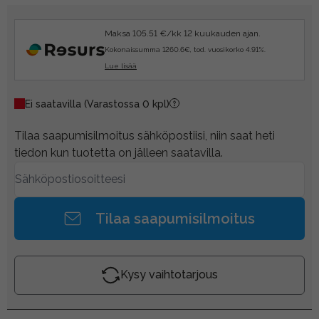
Maksa 105.51 €/kk 12 kuukauden ajan.
Kokonaissumma 1260.6€, tod. vuosikorko 4.91%.
Lue lisää
Ei saatavilla
(Varastossa 0 kpl)
Tilaa saapumisilmoitus sähköpostiisi, niin saat heti
tiedon kun tuotetta on jälleen saatavilla.
Tilaa saapumisilmoitus
Kysy vaihtotarjous