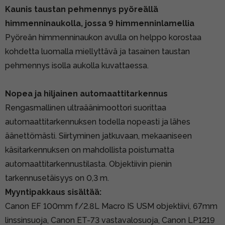
Kaunis taustan pehmennys pyöreällä
himmenninaukolla, jossa 9 himmenninlamellia
Pyöreän himmenninaukon avulla on helppo korostaa
kohdetta luomalla miellyttävä ja tasainen taustan
pehmennys isolla aukolla kuvattaessa.
Nopea ja hiljainen automaattitarkennus
Rengasmallinen ultraäänimoottori suorittaa
automaattitarkennuksen todella nopeasti ja lähes
äänettömästi. Siirtyminen jatkuvaan, mekaaniseen
käsitarkennuksen on mahdollista poistumatta
automaattitarkennustilasta. Objektiivin pienin
tarkennusetäisyys on 0,3 m.
Myyntipakkaus sisältää:
Canon EF 100mm f/2.8L Macro IS USM objektiivi,
67mm
linssinsuoja, Canon ET-73 vastavalosuoja, Canon LP1219