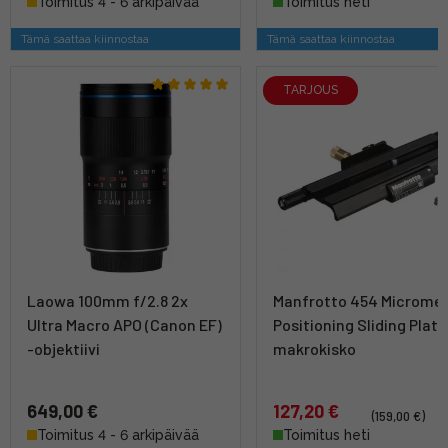
Toimitus 4 - 6 arkipäivää
Toimitus heti
Tämä saattaa kiinnostaa
Tämä saattaa kiinnostaa
TARJOUS
Laowa 100mm f/2.8 2x
Manfrotto 454 Micromet
Ultra Macro APO (Canon EF)
Positioning Sliding Plate
-objektiivi
makrokisko
649,00 €
127,20 €
(159,00 €)
Toimitus 4 - 6 arkipäivää
Toimitus heti