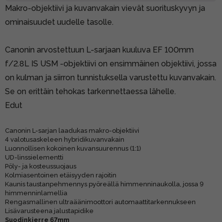
Makro-objektiivi ja kuvanvakain vievät suorituskyvyn ja
ominaisuudet uudelle tasolle.
Canonin arvostettuun L-sarjaan kuuluva EF 100mm
f/2.8L IS USM -objektiivi on ensimmäinen objektiivi, jossa
on kulman ja siirron tunnistuksella varustettu kuvanvakain.
Se on erittäin tehokas tarkennettaessa lähelle.
Edut
Canonin L-sarjan laadukas makro-objektiivi
4 valotusaskeleen hybridikuvanvakain
Luonnollisen kokoinen kuvansuurennus (1:1)
UD-linssielementti
Pöly- ja kosteussuojaus
Kolmiasentoinen etäisyyden rajoitin
Kaunis taustanpehmennys pyöreällä himmenninaukolla, jossa 9
himmenninlamellia
Rengasmallinen ultraäänimoottori automaattitarkennukseen
Lisävarusteena jalustapidike
Suodinkierre 67mm