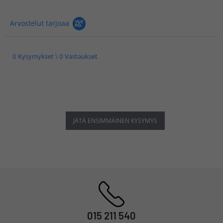
Arvostelut tarjoaa
0 Kysymykset \ 0 Vastaukset
JÄTÄ ENSIMMÄINEN KYSYMYS
015 211 540