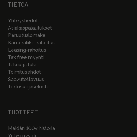
TIETOA
Yhteystiedot
Asiakaspalautukset
Peruutuslomake
Kameraliike-rahoitus
Leasing-rahoitus
Tax free myynti
Takuu ja tuki
Toimitusehdot
Saavutettavuus
Tietosuojaseloste
TUOTTEET
Meidän 100v historia
Yritysmyynti