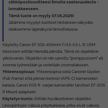
sähköpostiosoitteesi Ilmoita saatavuudesta -
lomakkeeseen.
Tämä tuote on myyty 07.05.2026!
Jätämme myydyt tuotteet hintoineen näkyville
ollaksemme läpinäkyviä hinnoittelussa.
Käytetty Canon EF 100-400mm f/4.5-5.6 L IS USM
telezoom erittäin hienolla piirrolla. Tämä on objektiivin
ykkösversio. Objektiivi on niin sanottu "pumppuzoom" eli
zoomia työnnetään ja vedetään zoomatakseen.
Yhteensopivuus:
Yhteensopiva sekä Canonin täyden
(Full-frame) että pienen kennon (APS-C) kameroiden
kanssa. Canon EOS R -sarjan kameroihin tarvitset
EF-EOS
R Mount adapterin.
Käytetyn kunto:
Erittäin hyväkuntoinen objektiivi.
Linssipintojen välissä pölyhiukkasia, jotka eivät vaikuta