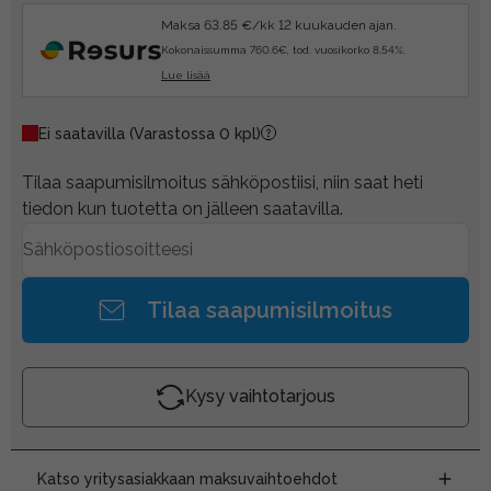
Maksa 63.85 €/kk 12 kuukauden ajan.
Kokonaissumma 760.6€, tod. vuosikorko 8.54%.
Lue lisää
Ei saatavilla
(Varastossa 0 kpl)
Tilaa saapumisilmoitus sähköpostiisi, niin saat heti
tiedon kun tuotetta on jälleen saatavilla.
Tilaa saapumisilmoitus
Kysy vaihtotarjous
Katso yritysasiakkaan maksuvaihtoehdot