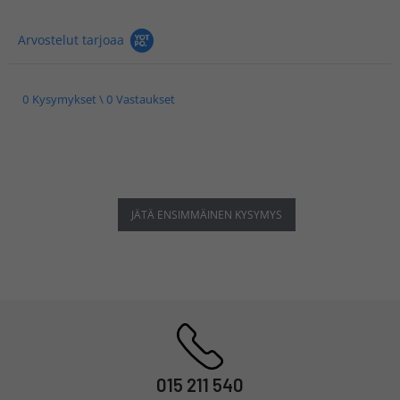
Arvostelut tarjoaa
0 Kysymykset \ 0 Vastaukset
JÄTÄ ENSIMMÄINEN KYSYMYS
015 211 540