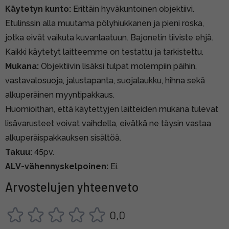
Käytetyn kunto:
Erittäin hyväkuntoinen objektiivi.
Etulinssin alla muutama pölyhiukkanen ja pieni roska,
jotka eivät vaikuta kuvanlaatuun. Bajonetin tiiviste ehjä.
Kaikki käytetyt laitteemme on testattu ja tarkistettu.
Mukana:
Objektiivin lisäksi tulpat molempiin päihin,
vastavalosuoja, jalustapanta, suojalaukku, hihna sekä
alkuperäinen myyntipakkaus.
Huomioithan, että käytettyjen laitteiden mukana tulevat
lisävarusteet voivat vaihdella, eivätkä ne täysin vastaa
alkuperäispakkauksen sisältöä.
Takuu:
45pv.
ALV-vähennyskelpoinen:
Ei.
Arvostelujen yhteenveto
0,0