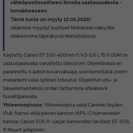
sähköpostiosoitteesi Ilmoita saatavuudesta -
lomakkeeseen.
Tämä tuote on myyty 12.05.2026!
Jätämme myydyt tuotteet hintoineen näkyville
ollaksemme läpinäkyviä hinnoittelussa.
Käytetty Canon EF 100-400mm f/4.5-5.6 L IS II USM on
sääsuojauksella varustettu telezoom. Objektiivissa on
parannettu 4 aukon kuvanvakaaja, uusi kierrettävä zoom-
mekanismi sekä optinen toteutus. Objektiivin etu- ja
takaelementeissä on lian tarttumista ehkäisevä
fluoriittipinnoite.
Yhteensopivuus:
Yhteensopiva sekä Canonin täyden
(Full-frame) että pienen kennon (APS-C) kameroiden
kanssa. Canon EOS R -sarjan kameroihin tarvitset
EF-EOS
R Mount adapterin.