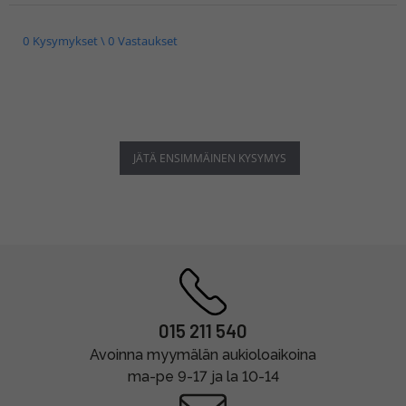
0 Kysymykset \ 0 Vastaukset
JÄTÄ ENSIMMÄINEN KYSYMYS
015 211 540
Avoinna myymälän aukioloaikoina
ma-pe 9-17 ja la 10-14