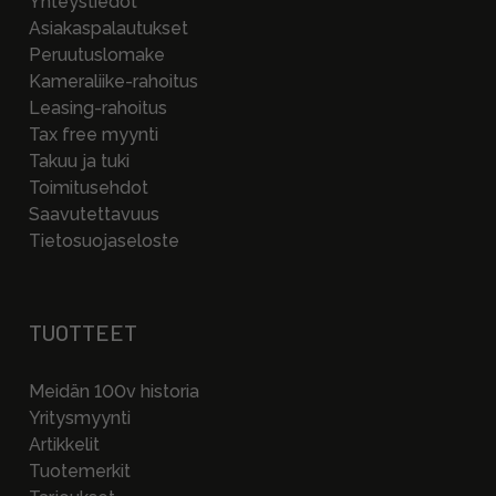
Yhteystiedot
Asiakaspalautukset
Peruutuslomake
Kameraliike-rahoitus
Leasing-rahoitus
Tax free myynti
Takuu ja tuki
Toimitusehdot
Saavutettavuus
Tietosuojaseloste
TUOTTEET
Meidän 100v historia
Yritysmyynti
Artikkelit
Tuotemerkit