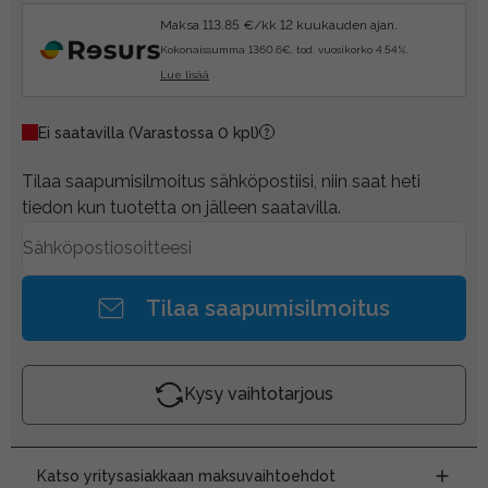
Maksa 113.85 €/kk 12 kuukauden ajan.
Kokonaissumma 1360.6€, tod. vuosikorko 4.54%.
Lue lisää
Ei saatavilla
(Varastossa 0 kpl)
Tilaa saapumisilmoitus sähköpostiisi, niin saat heti
tiedon kun tuotetta on jälleen saatavilla.
Tilaa saapumisilmoitus
Kysy vaihtotarjous
Katso yritysasiakkaan maksuvaihtoehdot