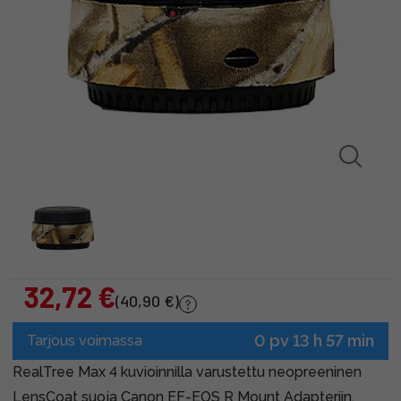
32,72 €
(40,90 €)
0 pv 13 h 57 min
Tarjous voimassa
RealTree Max 4 kuvioinnilla varustettu neopreeninen
LensCoat suoja Canon EF-EOS R Mount Adapteriin.