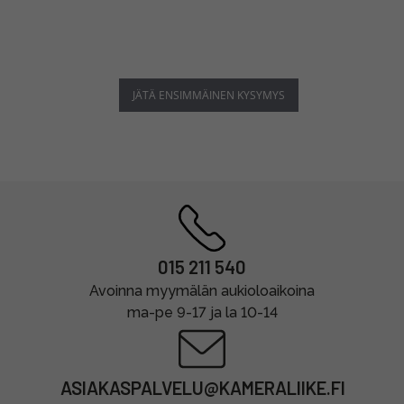
JÄTÄ ENSIMMÄINEN KYSYMYS
015 211 540
Avoinna myymälän aukioloaikoina
ma-pe 9-17 ja la 10-14
ASIAKASPALVELU@KAMERALIIKE.FI