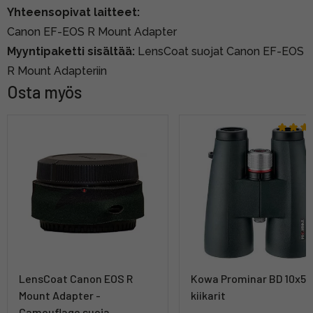
Yhteensopivat laitteet:
Canon EF-EOS R Mount Adapter
Myyntipaketti sisältää:
LensCoat suojat Canon EF-EOS
R Mount Adapteriin
Osta myös
LensCoat Canon EOS R
Kowa Prominar BD 10x56
Mount Adapter -
kiikarit
Camouflage suoja