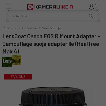
Etusivu
/
Laukut ja hihnat
/
Objektiivisuojat
LensCoat Canon EOS R Mount Adapter -
Camouflage suoja adapterille (RealTree
Max 4)
TARJOUS