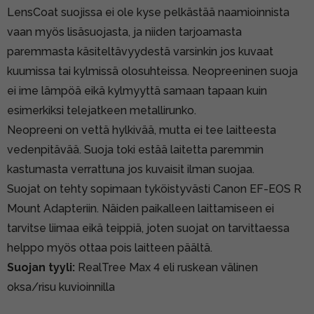
LensCoat suojissa ei ole kyse pelkästää naamioinnista
vaan myös lisäsuojasta, ja niiden tarjoamasta
paremmasta käsiteltävyydestä varsinkin jos kuvaat
kuumissa tai kylmissä olosuhteissa. Neopreeninen suoja
ei ime lämpöä eikä kylmyyttä samaan tapaan kuin
esimerkiksi telejatkeen metallirunko.
Neopreeni on vettä hylkivää, mutta ei tee laitteesta
vedenpitävää. Suoja toki estää laitetta paremmin
kastumasta verrattuna jos kuvaisit ilman suojaa.
Suojat on tehty sopimaan tyköistyvästi Canon EF-EOS R
Mount Adapteriin. Näiden paikalleen laittamiseen ei
tarvitse liimaa eikä teippiä, joten suojat on tarvittaessa
helppo myös ottaa pois laitteen päältä.
Suojan tyyli:
RealTree Max 4 eli ruskean välinen
oksa/risu kuvioinnilla