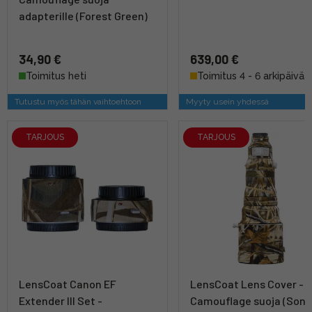
adapterille (Forest Green)
34,90 €
639,00 €
Toimitus heti
Toimitus 4 - 6 arkipäivää
Tutustu myös tähän vaihtoehtoon
Myyty usein yhdessä
TARJOUS
TARJOUS
LensCoat Canon EF
LensCoat Lens Cover -
Extender III Set -
Camouflage suoja (Sony