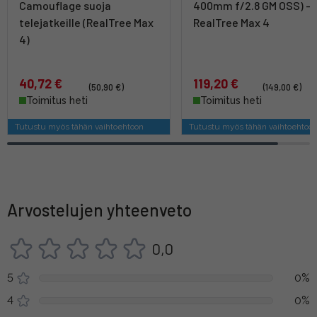
Camouflage suoja
400mm f/2.8 GM OSS) -
telejatkeille (RealTree Max
RealTree Max 4
4)
40,72 €
119,20 €
(50,90 €)
(149,00 €)
Toimitus heti
Toimitus heti
Tutustu myös tähän vaihtoehtoon
Tutustu myös tähän vaihtoehtoo
Arvostelujen yhteenveto
0,0
5
0%
4
0%