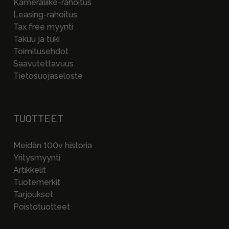
Kameraliike-rahoitus
Leasing-rahoitus
Tax free myynti
Takuu ja tuki
Toimitusehdot
Saavutettavuus
Tietosuojaseloste
TUOTTEET
Meidän 100v historia
Yritysmyynti
Artikkelit
Tuotemerkit
Tarjoukset
Poistotuotteet