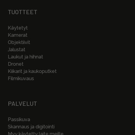
TUOTTEET
Käytetyt
Kamerat
Objektiivit
Jalustat
Laukut ja hihnat
Dronet
Kiikarit ja kaukoputket
Filmikuvaus
PALVELUT
Passikuva
Skannaus ja digitointi
Myy käytetty laite meille