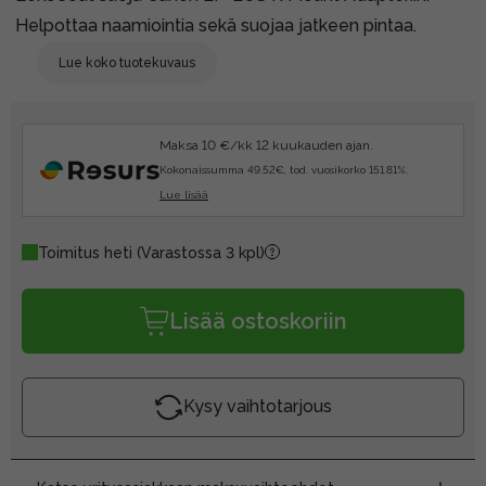
Helpottaa naamiointia sekä suojaa jatkeen pintaa.
Lue koko tuotekuvaus
Maksa 10 €/kk 12 kuukauden ajan.
Kokonaissumma 49.52€, tod. vuosikorko 151.81%.
Lue lisää
Toimitus heti
(Varastossa 3 kpl)
Lisää ostoskoriin
Kysy vaihtotarjous