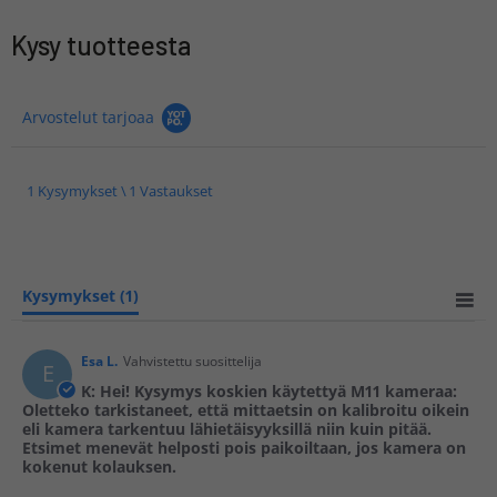
Kysy tuotteesta
Arvostelut tarjoaa
1 Kysymykset \ 1 Vastaukset
Kysymykset
(1)
Esa L.
Vahvistettu suosittelija
E
K: Hei! Kysymys koskien käytettyä M11 kameraa:
Oletteko tarkistaneet, että mittaetsin on kalibroitu oikein
eli kamera tarkentuu lähietäisyyksillä niin kuin pitää.
Etsimet menevät helposti pois paikoiltaan, jos kamera on
kokenut kolauksen.