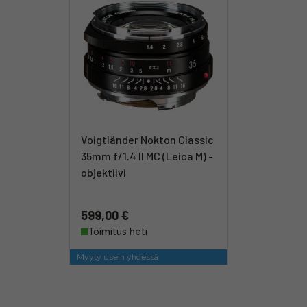
Voigtländer Nokton Classic
35mm f/1.4 II MC (Leica M) -
objektiivi
599,00 €
Toimitus heti
Myyty usein yhdessä