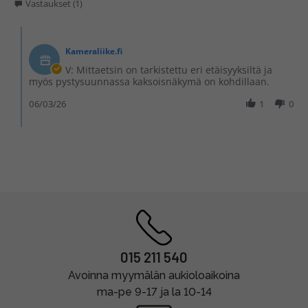
Vastaukset (1)
Kameraliike.fi
V: Mittaetsin on tarkistettu eri etäisyyksiltä ja
myös pystysuunnassa kaksoisnäkymä on kohdillaan.
06/03/26
1
0
015 211 540
Avoinna myymälän aukioloaikoina
ma-pe 9-17 ja la 10-14