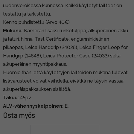
uudenveroisessa kunnossa. Kaikki käytetyt laitteet on
testattu ja tarkistettu.
Kenno puhdistettu (Arvo 40€)
Mukana:
Kameran lisäksi runkotulppa, alkuperäinen akku
ja laturi, hihna, Test Certificate, englanninkielinen
pikaopas, Leica Handgrip (24025), Leica Finger Loop for
Handgrip (14648), Leica Protector Case (24033) sekä
alkuperäinen myyntipakkaus.
Huomioithan, että käytettyjen laitteiden mukana tulevat
lisävarusteet voivat vaihdella, eivätkä ne täysin vastaa
alkuperäispakkauksen sisältöä.
Takuu:
45pv.
ALV-vähennyskelpoinen:
Ei.
Osta myös