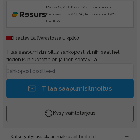
Maksa 562.41 €/kk 12 kuukauden ajan.
Kokonaissumma 6736.5€, tod. vuosikorko 1.97%.
Lue lisää
Ei saatavilla
(Varastossa 0 kpl)
Tilaa saapumisilmoitus sähköpostiisi, niin saat heti
tiedon kun tuotetta on jälleen saatavilla.
Tilaa saapumisilmoitus
Kysy vaihtotarjous
Katso yritysasiakkaan maksuvaihtoehdot