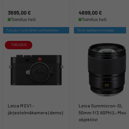
3695,00 €
4699,00 €
Toimitus heti
Toimitus heti
Tutustu myös tähän vaihtoehtoon
Tämä saattaa kiinnostaa
TARJOUS
Leica M EV1 -
Leica Summicron-SL
järjestelmäkamera (demo)
50mm f/2 ASPH (L-Mount
objektiivi