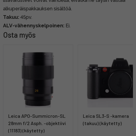
lisävarusteet voivat vaihdella, eivätkä ne täysin vastaa
alkuperäispakkauksen sisältöä.
Takuu:
45pv.
ALV-vähennyskelpoinen:
Ei.
Osta myös
Leica APO-Summicron-SL
Leica SL3-S -kamera
28mm f/2 Asph. -objektiivi
(takuu) (käytetty)
(11183) (käytetty)