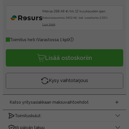
Maksa 288.48 €/kk 12 kuukauden ajan.
Kokonaissumma 3452.4€, tod. vuosikorko 2.93%.
Lue lisää
Toimitus heti
(Varastossa 1 kpl)
Lisää ostoskoriin
Kysy vaihtotarjous
Katso yritysasiakkaan maksuvaihtoehdot
Toimituskulut:
45 päivän takuu