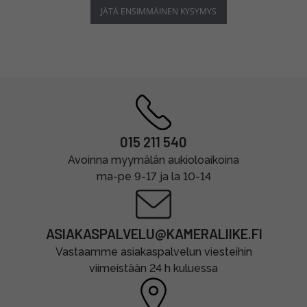
JÄTÄ ENSIMMÄINEN KYSYMYS
015 211 540
Avoinna myymälän aukioloaikoina
ma-pe 9-17 ja la 10-14
ASIAKASPALVELU@KAMERALIIKE.FI
Vastaamme asiakaspalvelun viesteihin
viimeistään 24 h kuluessa