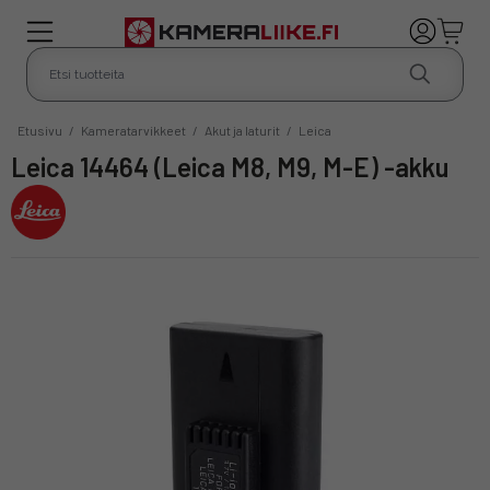
Etusivu
/
Kameratarvikkeet
/
Akut ja laturit
/
Leica
Leica 14464 (Leica M8, M9, M-E) -akku