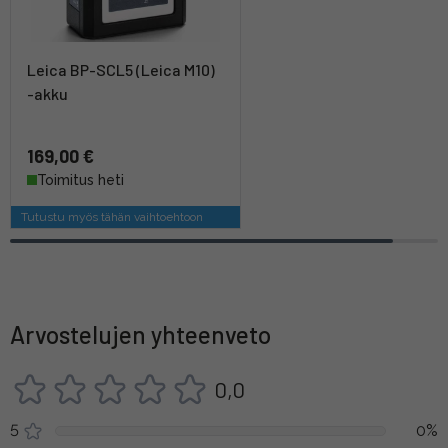
Leica BP-SCL5 (Leica M10)
-akku
169,00 €
Toimitus heti
Tutustu myös tähän vaihtoehtoon
Arvostelujen yhteenveto
0,0
5
0%