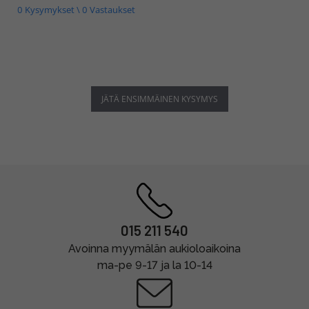
0 Kysymykset \ 0 Vastaukset
JÄTÄ ENSIMMÄINEN KYSYMYS
015 211 540
Avoinna myymälän aukioloaikoina
ma-pe 9-17 ja la 10-14