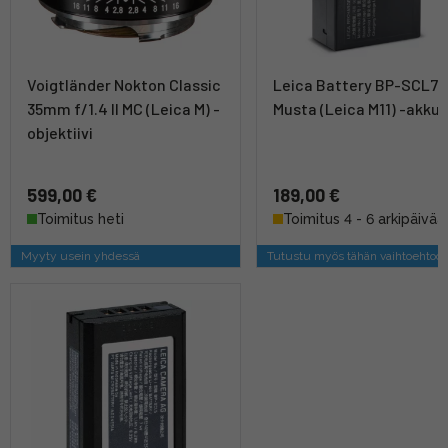
Voigtländer Nokton Classic
Leica Battery BP-SCL7
35mm f/1.4 II MC (Leica M) -
Musta (Leica M11) -akku
objektiivi
599,00 €
189,00 €
Toimitus heti
Toimitus 4 - 6 arkipäivää
Myyty usein yhdessä
Tutustu myös tähän vaihtoehtoo