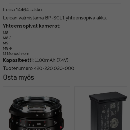
Leica 14464 -akku
Leican valmistama BP-SCL1 yhteensopiva akku.
Yhteensopivat kamerat:
M8
M8.2
M9
M9-P
M Monochrom
Kapasiteetti:
1100mAh (7.4V)
Tuotenumero 420-220.020-000
Osta myös