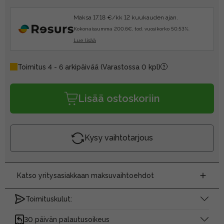
Maksa 17.18 €/kk 12 kuukauden ajan.
Kokonaissumma 200.6€, tod. vuosikorko 50.53%.
Lue lisää
Toimitus 4 - 6 arkipäivää
(Varastossa 0 kpl)
Lisää ostoskoriin
Kysy vaihtotarjous
Katso yritysasiakkaan maksuvaihtoehdot
Toimituskulut:
30 päivän palautusoikeus