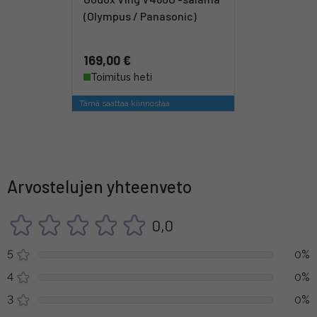
(Olympus / Panasonic)
169,00 €
Toimitus heti
Tämä saattaa kiinnostaa
Arvostelujen yhteenveto
0,0
5
0%
4
0%
3
0%