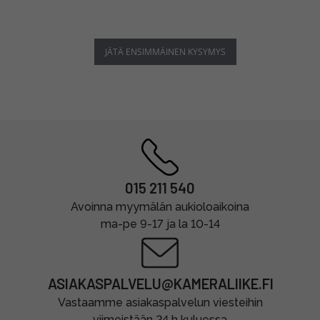
JÄTÄ ENSIMMÄINEN KYSYMYS
015 211 540
Avoinna myymälän aukioloaikoina
ma-pe 9-17 ja la 10-14
ASIAKASPALVELU@KAMERALIIKE.FI
Vastaamme asiakaspalvelun viesteihin
viimeistään 24 h kuluessa