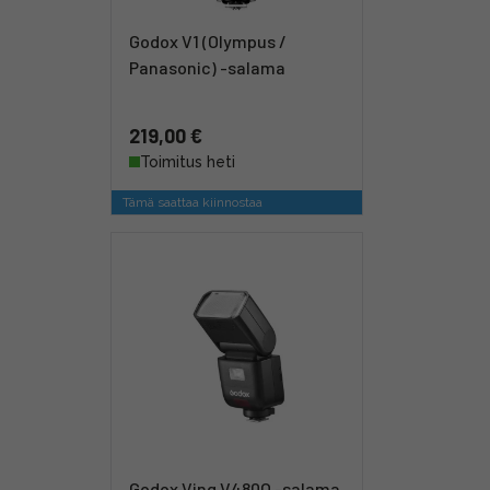
Godox V1 (Olympus /
Panasonic) -salama
219,00 €
Toimitus heti
Tämä saattaa kiinnostaa
Godox Ving V480O -salama