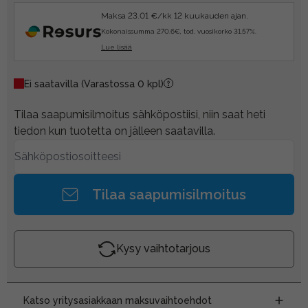
Maksa 23.01 €/kk 12 kuukauden ajan.
Kokonaissumma 270.6€, tod. vuosikorko 31.57%.
Lue lisää
Ei saatavilla
(Varastossa 0 kpl)
Tilaa saapumisilmoitus sähköpostiisi, niin saat heti
tiedon kun tuotetta on jälleen saatavilla.
Tilaa saapumisilmoitus
Kysy vaihtotarjous
Katso yritysasiakkaan maksuvaihtoehdot