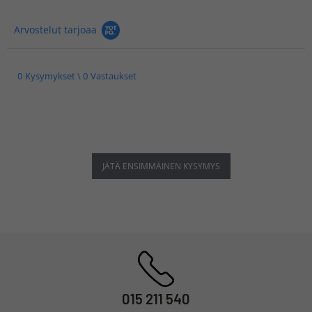
Arvostelut tarjoaa
0 Kysymykset \ 0 Vastaukset
JÄTÄ ENSIMMÄINEN KYSYMYS
015 211 540