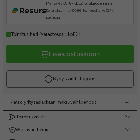
Maksa 43.01 €/kk 12 kuukauden ajan.
Kokonaissumma 510.6€, tod. vuosikorko 13.7%.
Lue lisää
Toimitus heti
(Varastossa 1 kpl)
Lisää ostoskoriin
Kysy vaihtotarjous
Katso yritysasiakkaan maksuvaihtoehdot
Toimituskulut:
45 päivän takuu