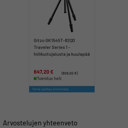
Gitzo GK1545T-82QD
Traveler Series 1 -
hiilikuitujalusta ja kuulapää
647,20 €
(809,00 €)
Toimitus heti
Tämä saattaa kiinnostaa
Arvostelujen yhteenveto