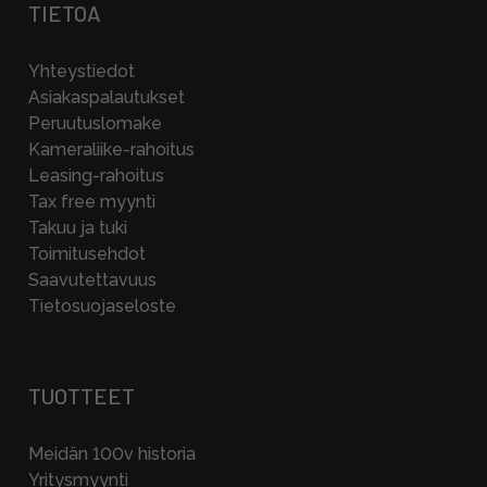
TIETOA
Yhteystiedot
Asiakaspalautukset
Peruutuslomake
Kameraliike-rahoitus
Leasing-rahoitus
Tax free myynti
Takuu ja tuki
Toimitusehdot
Saavutettavuus
Tietosuojaseloste
TUOTTEET
Meidän 100v historia
Yritysmyynti