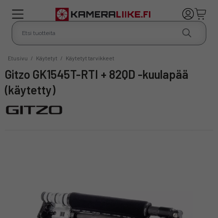
Etusivu
/
Käytetyt
/
Käytetyt tarvikkeet
Gitzo GK1545T-RTI + 82QD -kuulapää
(käytetty)