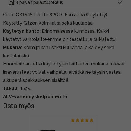
14 päivän palautusoikeus
Gitzo GK1545T-RTI + 82QD -kuulapää (käytetty)
Käytetty Gitzon kolmijalka sekä kuulapää.
Käytetyn kunto:
Erinomaisessa kunnossa. Kaikki
käytetyt vaihtolaitteemme on testattu ja tarkistettu.
Mukana:
Kolmijalkan lisäksi kuulapää, pikalevy sekä
kantolaukku.
Huomioithan, että käytettyjen laitteiden mukana tulevat
lisävarusteet voivat vaihdella, eivätkä ne täysin vastaa
alkuperäispakkauksen sisältöä.
Takuu:
45pv.
ALV-vähennyskelpoinen:
Ei.
Osta myös