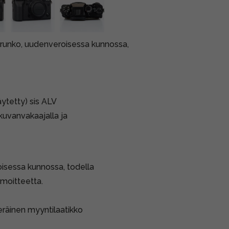
T4 runko, uudenveroisessa kunnossa,
äytetty) sis ALV
 kuvanvakaajalla ja
isessa kunnossa, todella
 moitteetta.
peräinen myyntilaatikko