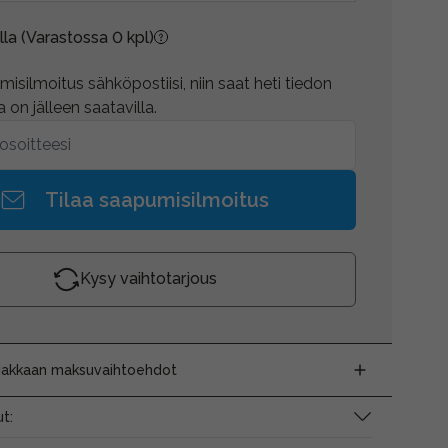
lla
(Varastossa 0 kpl)
isilmoitus sähköpostiisi, niin saat heti tiedon
 on jälleen saatavilla.
Tilaa saapumisilmoitus
Kysy vaihtotarjous
siakkaan maksuvaihtoehdot
t: