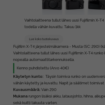
Vaihtolaitteena tullut lähes uusi Fujifilmin X-
todella vähän kuvattu. Takuu 1kk
Lue koko tuotekuvaus
Fujifilm X-T4 järjestelmäkamera - Musta (SC: 290) (k
Vaihtolaitteena tullut lähes uusi Fujifilmin X-T4 runko
nopealla automaattitarkennuksella.
Kenno puhdistettu (Arvo 40€)
Käytetyn kunto:
Täysin toimiva runko on uudenvero
vähän käytetty ja kuvattu. Napit ja säätimet toimivat
Kuvausmäärä:
Vain 290
Mukana
rungon lisäksi akku, latausjohto, hihna, alku
sekä kuitti takuuta varten.