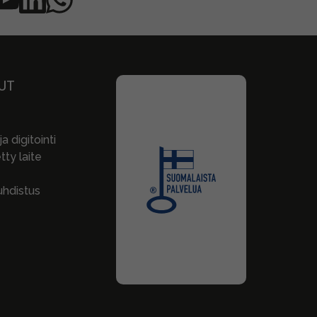
UT
a digitointi
ty laite
hdistus