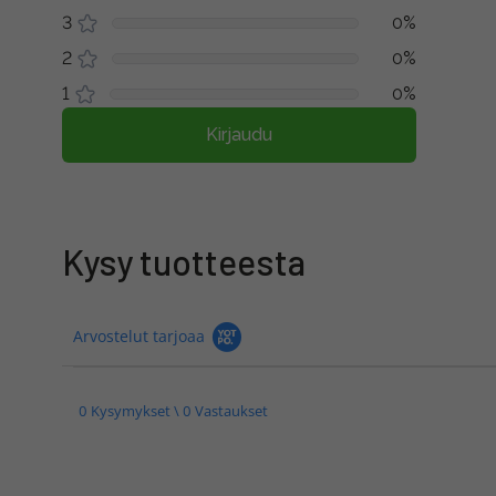
3
0%
2
0%
1
0%
Kirjaudu
Kysy tuotteesta
Arvostelut tarjoaa
0 Kysymykset \ 0 Vastaukset