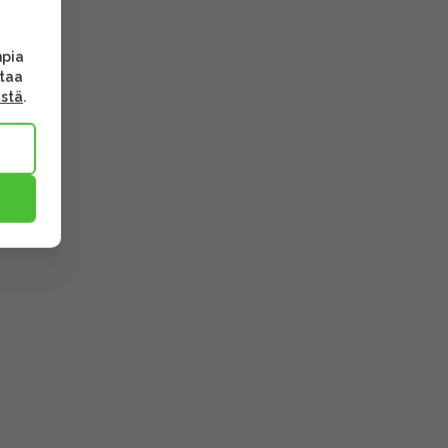
mpia
ttaa
ästä
.