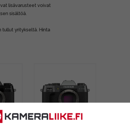
vat lisävarusteet voivat
sen sisältöä.
tullut yritykseltä. Hinta