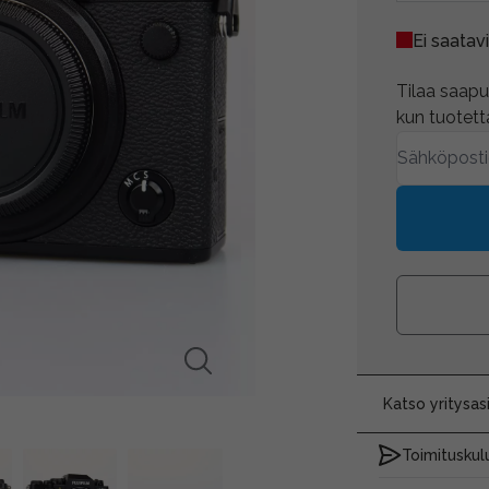
Ei saatavi
Tilaa saapum
kun tuotetta
Katso yritysa
Toimituskulu