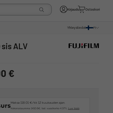
Kirjaudu
Ostoskori
Yhteystiedot
FI
) sis ALV
00 €
Maksa 118.01 €/kk 12 kuukauden ajan.
Kokonaissumma 1410.6€, tod. vuosikorko 4.37%.
Lue lisää