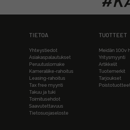
#KA
TIETOA
TUOTTEET
Yhteystiedot
Meidän 100v hi
Asiakaspalautukset
Yritysmyynti
Peruutuslomake
Artikkelit
Kameraliike-rahoitus
Tuotemerkit
Leasing-rahoitus
Tarjoukset
Tax free myynti
Poistotuottee
Takuu ja tuki
Toimitusehdot
Saavutettavuus
Tietosuojaseloste