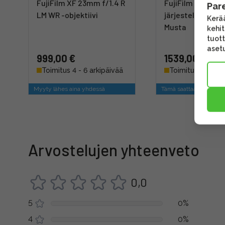
FujiFilm XF 23mm f/1.4 R
FujiFilm X-T50
Par
LM WR -objektiivi
järjestelmäkame
Kerää
Musta
kehi
tuott
asetu
999,00 €
1539,00 €
Toimitus 4 - 6 arkipäivää
Toimitus 4 - 6 ar
Myyty lähes aina yhdessä
Tämä saattaa kiinnosta
Arvostelujen yhteenveto
0,0
5
0%
4
0%