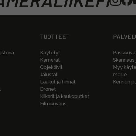
MERALIIKEFI
TUOTTEET
PALVEL
storia
Käytetyt
Passikuva
Kamerat
Skannaus j
Objektiivit
Myy käytet
Jalustat
meille
Laukut ja hihnat
Kennon pu
t
Dronet
Kiikarit ja kaukoputket
Filmikuvaus