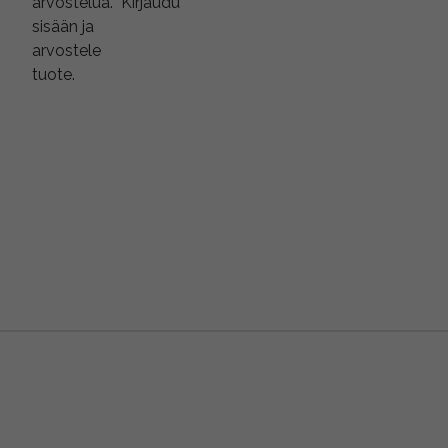
arvostelua.
Kirjaudu
sisään ja
arvostele
tuote.