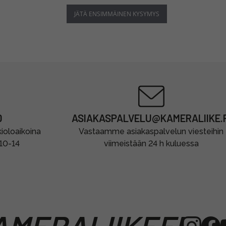
JÄTÄ ENSIMMÄINEN KYSYMYS
0
ASIAKASPALVELU@KAMERALIIKE.F
oloaikoina
Vastaamme asiakaspalvelun viesteihin
 10-14
viimeistään 24 h kuluessa