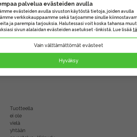
FujiFilm X-T50
empaa palvelua evästeiden avulla
ra -
järjestelmäkamera -
mme evästeiden avulla sivuston käytöstä tietoja, joiden avulla
Charcoal Silver
tämme verkkokauppaamme sekä tarjoamme sinulle kiinnostava
eita ja parempia tarjouksia. Halutessasi voit koska tahansa muu
ksiasi sivun alalaidan evästeiden asetukset -linkistä. Lue lisää
t
1539,00 €
kipäivää
Toimitusaika 1-3 päivää
Vain välttämättömät evästeet
a
Tämä saattaa kiinnostaa
Hyväksy
Tuotteella
ei ole
vielä
yhtään