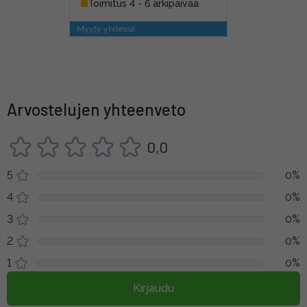
Toimitus 4 - 6 arkipäivää
Myyty yhdessä
Arvostelujen yhteenveto
0,0
5
0%
4
0%
3
0%
2
0%
1
0%
Kirjaudu