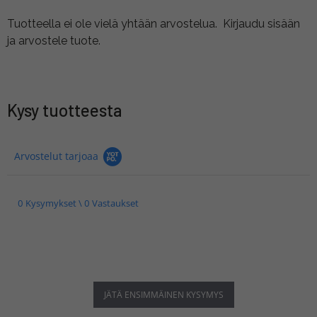
Tuotteella ei ole vielä yhtään arvostelua.
Kirjaudu sisään
ja arvostele tuote.
Kysy tuotteesta
Arvostelut tarjoaa
0 Kysymykset \ 0 Vastaukset
JÄTÄ ENSIMMÄINEN KYSYMYS