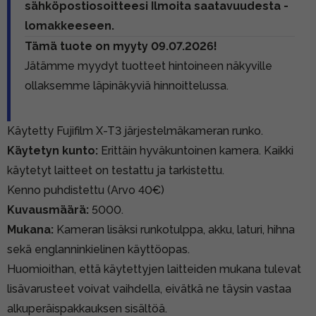
sähköpostiosoitteesi Ilmoita saatavuudesta -
lomakkeeseen.
Tämä tuote on myyty 09.07.2026!
Jätämme myydyt tuotteet hintoineen näkyville
ollaksemme läpinäkyviä hinnoittelussa.
Käytetty Fujifilm X-T3 järjestelmäkameran runko.
Käytetyn kunto:
Erittäin hyväkuntoinen kamera. Kaikki
käytetyt laitteet on testattu ja tarkistettu.
Kenno puhdistettu (Arvo 40€)
Kuvausmäärä:
5000.
Mukana:
Kameran lisäksi runkotulppa, akku, laturi, hihna
sekä englanninkielinen käyttöopas.
Huomioithan, että käytettyjen laitteiden mukana tulevat
lisävarusteet voivat vaihdella, eivätkä ne täysin vastaa
alkuperäispakkauksen sisältöä.