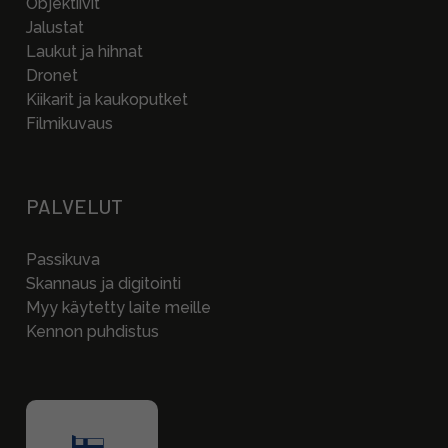
Objektiivit
Jalustat
Laukut ja hihnat
Dronet
Kiikarit ja kaukoputket
Filmikuvaus
PALVELUT
Passikuva
Skannaus ja digitointi
Myy käytetty laite meille
Kennon puhdistus