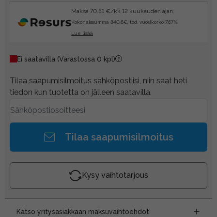
Maksa 70.51 €/kk 12 kuukauden ajan.
Kokonaissumma 840.6€, tod. vuosikorko 7.67%.
Lue lisää
Ei saatavilla
(Varastossa 0 kpl)
Tilaa saapumisilmoitus sähköpostiisi, niin saat heti
tiedon kun tuotetta on jälleen saatavilla.
Tilaa saapumisilmoitus
Kysy vaihtotarjous
Katso yritysasiakkaan maksuvaihtoehdot