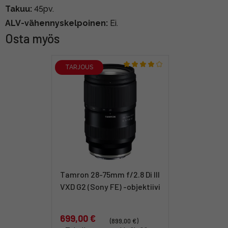
Takuu:
45pv.
ALV-vähennyskelpoinen:
Ei.
Osta myös
TARJOUS
Tamron 28-75mm f/2.8 Di III
VXD G2 (Sony FE) -objektiivi
699,00 €
(899,00 €)