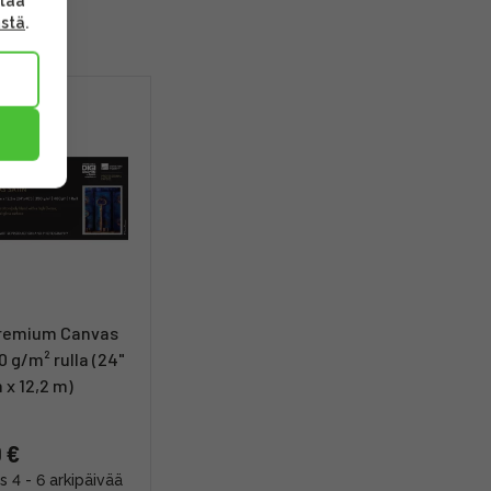
ttaa
ästä
.
remium Canvas
0 g/m² rulla (24"
m x 12,2 m)
 €
s 4 - 6 arkipäivää