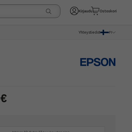
Kirjaudu
Ostoskori
Yhteystiedot
FI
 €