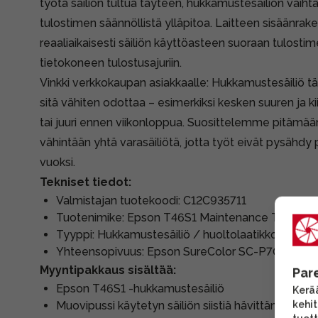
työtä säiliön tultua täyteen, hukkamustesäiliön vaiht
tulostimen säännöllistä ylläpitoa. Laitteen sisäänrake
reaaliaikaisesti säiliön käyttöasteen suoraan tulostim
tietokoneen tulostusajuriin.
Vinkki verkkokaupan asiakkaalle: Hukkamustesäiliö täy
sitä vähiten odottaa – esimerkiksi kesken suuren ja ki
tai juuri ennen viikonloppua. Suosittelemme pitämään
vähintään yhtä varasäiliötä, jotta työt eivät pysähdy
vuoksi.
Tekniset tiedot:
Valmistajan tuotekoodi: C12C935711
Tuotenimike: Epson T46S1 Maintenance Tank
Tyyppi: Hukkamustesäiliö / huoltolaatikko
Yhteensopivuus: Epson SureColor SC-P700, Eps
Myyntipakkaus sisältää:
Par
Epson T46S1 -hukkamustesäiliö
Kerää
kehi
Muovipussi käytetyn säiliön siistiä hävittämistä va