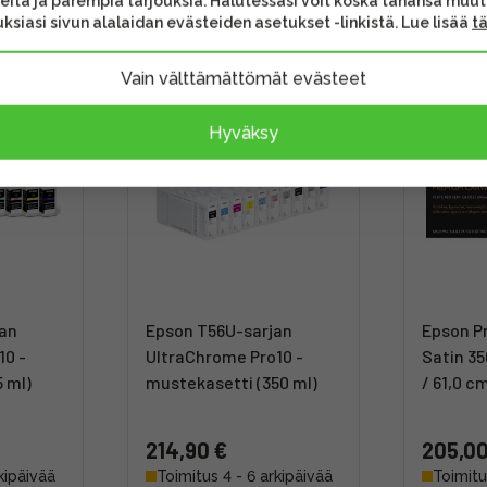
eita ja parempia tarjouksia. Halutessasi voit koska tahansa muu
ksiasi sivun alalaidan evästeiden asetukset -linkistä. Lue lisää
t
Vain välttämättömät evästeet
Hyväksy
jan
Epson T56U-sarjan
Epson P
10 -
UltraChrome Pro10 -
Satin 35
 ml)
mustekasetti (350 ml)
/ 61,0 c
214,90 €
205,00
kipäivää
Toimitus 4 - 6 arkipäivää
Toimitu