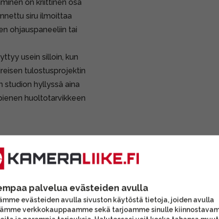
aminen on kriittinen osa
nnettu siru ilmoittaa
en ohjauspaneeliin tai
ttyy usein silloin, kun
ireisen tulostusprojektin
 studion hyllyssä aina
 pienen huoltotarvikkeen
on SureColor SC-P900
empaa palvelua evästeiden avulla
mme evästeiden avulla sivuston käytöstä tietoja, joiden avulla
tämme verkkokauppaamme sekä tarjoamme sinulle kiinnostava
rten