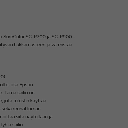
iö SureColor SC-P700 ja SC-P900 -
syntyvän hukkamusteen ja varmistaa
00)
uolto-osa Epson
. Tämä säiliö on
 jota tulostin käyttää
na sekä reunattoman
moittaa siitä näytöllään ja
yhjä säiliö.