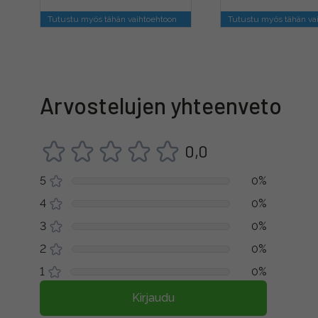
Tutustu myös tähän vaihtoehtoon
Tutustu myös tähän va
Arvostelujen yhteenveto
0,0
5
0%
4
0%
3
0%
2
0%
1
0%
Kirjaudu