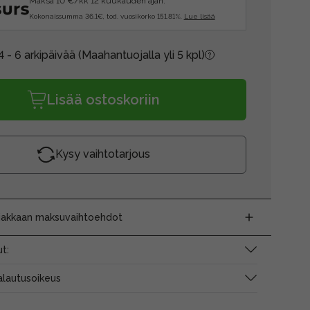
Maksa 10 €/kk 12 kuukauden ajan.
Kokonaissumma 36.1€, tod. vuosikorko 151.81%.
Lue lisää
4 - 6 arkipäivää
(Maahantuojalla yli 5 kpl)
Lisää ostoskoriin
Kysy vaihtotarjous
siakkaan maksuvaihtoehdot
t:
alautusoikeus