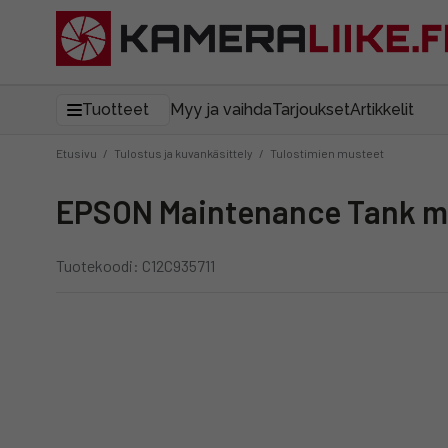
Tuotteet
Myy ja vaihda
Tarjoukset
Artikkelit
Etusivu
/
Tulostus ja kuvankäsittely
/
Tulostimien musteet
EPSON Maintenance Tank m
Tuotekoodi: C12C935711