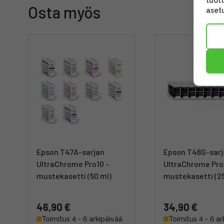
tuott
Osta myös
asetu
Epson T47A-sarjan
Epson T46S-sar
UltraChrome Pro10 -
UltraChrome Pro
mustekasetti (50 ml)
mustekasetti (25
46,90 €
34,90 €
Toimitus 4 - 6 arkipäivää
Toimitus 4 - 6 ar