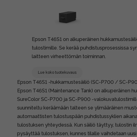
Epson T46S1 on alkuperäinen hukkamustesäil
tulostimille. Se kerää puhdistusprosessissa 
laitteen virheettömän toiminnan.
Lue koko tuotekuvaus
Epson T46S1 -hukkamustesäiliö (SC-P700 / SC-P9
Epson T46S1 (Maintenance Tank) on alkuperäinen h
SureColor SC-P700 ja SC-P900 -valokuvatulostimille
suunniteltu keräämään talteen se ylimääräinen muste,
automaattisten tulostuspään puhdistussyklien aika
tulostuksen yhteydessä. Kun säiliö täyttyy, tulostin il
pysäyttää tulostuksen, kunnes tilalle vaihdetaan uusi t