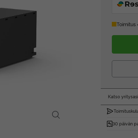
Toimitus 
Katso yritysa
Toimituskulu
30 päivän p