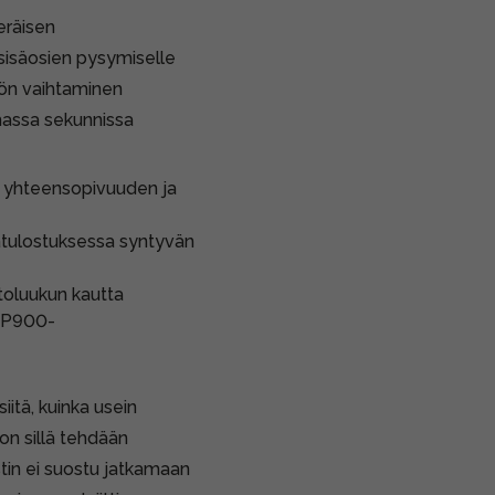
räisen
sisäosien pysymiselle
iön vaihtaminen
amassa sekunnissa
n yhteensopivuuden ja
atulostuksessa syntyvän
toluukun kautta
-P900-
itä, kuinka usein
on sillä tehdään
ostin ei suostu jatkamaan