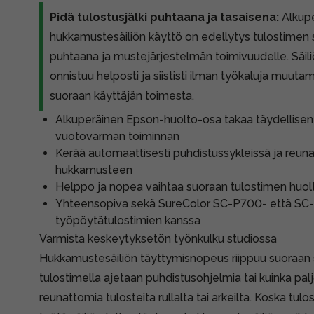
Pidä tulostusjälki puhtaana ja tasaisena:
Alkupe
hukkamustesäiliön käyttö on edellytys tulostimen 
puhtaana ja mustejärjestelmän toimivuudelle. Säil
onnistuu helposti ja siististi ilman työkaluja muut
suoraan käyttäjän toimesta.
Alkuperäinen Epson-huolto-osa takaa täydellise
vuotovarman toiminnan
Kerää automaattisesti puhdistussykleissä ja reun
hukkamusteen
Helppo ja nopea vaihtaa suoraan tulostimen huol
Yhteensopiva sekä SureColor SC-P700- että SC
työpöytätulostimien kanssa
Varmista keskeytyksetön työnkulku studiossa
Hukkamustesäiliön täyttymisnopeus riippuu suoraan si
tulostimella ajetaan puhdistusohjelmia tai kuinka palj
reunattomia tulosteita rullalta tai arkeilta. Koska tul