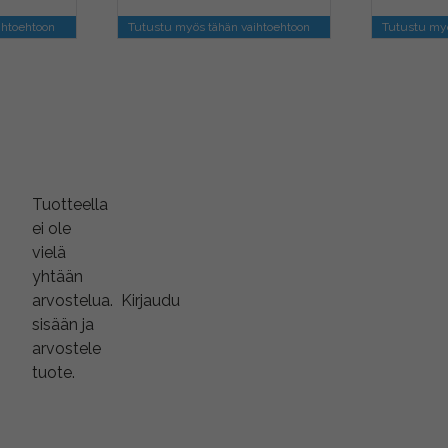
ihtoehtoon
Tutustu myös tähän vaihtoehtoon
Tutustu myö
Tuotteella
ei ole
vielä
yhtään
arvostelua.
Kirjaudu
sisään ja
arvostele
tuote.