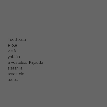
Tuotteella
ei ole
vielä
yhtään
arvostelua.
Kirjaudu
sisään ja
arvostele
tuote.