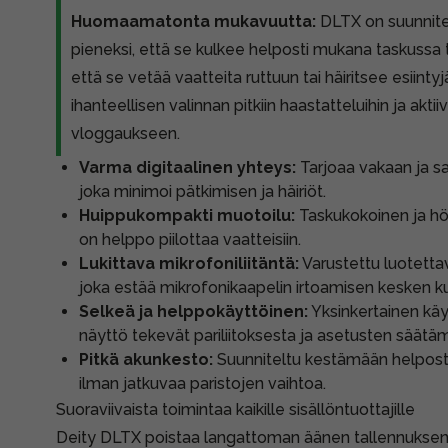
Huomaamatonta mukavuutta:
DLTX on suunnitel
pieneksi, että se kulkee helposti mukana taskussa t
että se vetää vaatteita ruttuun tai häiritsee esiinty
ihanteellisen valinnan pitkiin haastatteluihin ja akt
vloggaukseen.
Varma digitaalinen yhteys:
Tarjoaa vakaan ja sal
joka minimoi pätkimisen ja häiriöt.
Huippukompakti muotoilu:
Taskukokoinen ja hö
on helppo piilottaa vaatteisiin.
Lukittava mikrofoniliitäntä:
Varustettu luotettav
joka estää mikrofonikaapelin irtoamisen kesken k
Selkeä ja helppokäyttöinen:
Yksinkertainen käyt
näyttö tekevät pariliitoksesta ja asetusten säätä
Pitkä akunkesto:
Suunniteltu kestämään helposti
ilman jatkuvaa paristojen vaihtoa.
Suoraviivaista toimintaa kaikille sisällöntuottajille
Deity DLTX poistaa langattoman äänen tallennukse