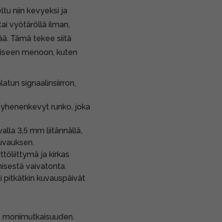
tu niin kevyeksi ja
ai vyötäröllä ilman,
jää. Tämä tekee siitä
iiviseen menoon, kuten
atun signaalinsiirron,
yhenenkevyt runko, joka
alla 3,5 mm liitännällä,
uvauksen.
töliittymä ja kirkas
misestä vaivatonta.
 pitkätkin kuvauspäivät
n monimutkaisuuden.