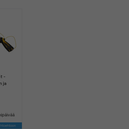
t -
n ja
kipäivää
ihtoehtoon