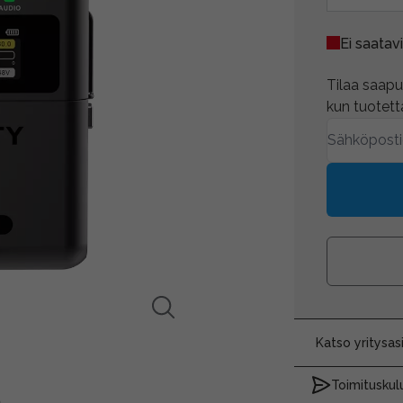
Ei saatavi
Tilaa saapum
kun tuotetta
Katso yritysa
Toimituskulu