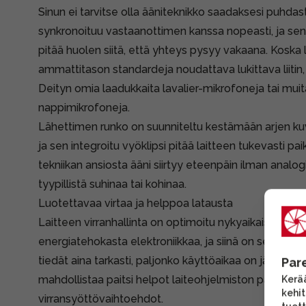
Sinun ei tarvitse olla ääniteknikko saadaksesi puhdast
synkronoituu vastaanottimen kanssa nopeasti, ja sen
pitää huolen siitä, että yhteys pysyy vakaana. Koska 
ammattitason standardeja noudattava lukittava liitin,
Deityn omia laadukkaita lavalier-mikrofoneja tai mui
nappimikrofoneja.
Lähettimen runko on suunniteltu kestämään arjen k
ja sen integroitu vyöklipsi pitää laitteen tukevasti paik
tekniikan ansiosta ääni siirtyy eteenpäin ilman analogis
tyypillistä suhinaa tai kohinaa.
Luotettavaa virtaa ja helppoa latausta
Laitteen virranhallinta on optimoitu nykyaikaiseen t
energiatehokasta elektroniikkaa, ja siinä on selkeä aku
tiedät aina tarkasti, paljonko käyttöaikaa on jäljellä.
Par
mahdollistaa paitsi helpot laiteohjelmiston päivityks
Kerää
kehi
virransyöttövaihtoehdot.