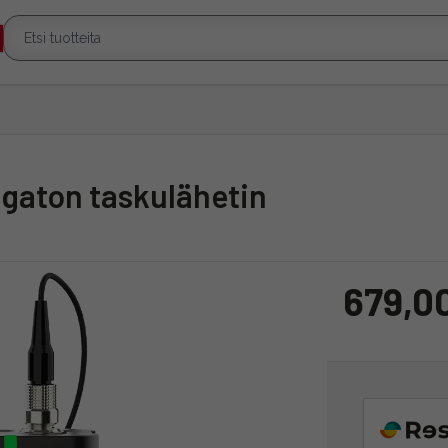
angaton taskulähetin
679,0