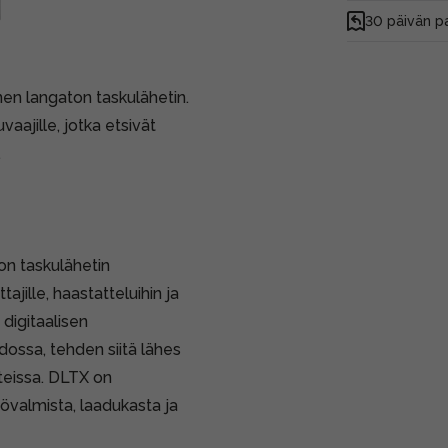
30 päivän p
nen langaton taskulähetin.
vaajille, jotka etsivät
.
on taskulähetin
tajille, haastatteluihin ja
digitaalisen
dossa, tehden siitä lähes
teissa. DLTX on
tövalmista, laadukasta ja