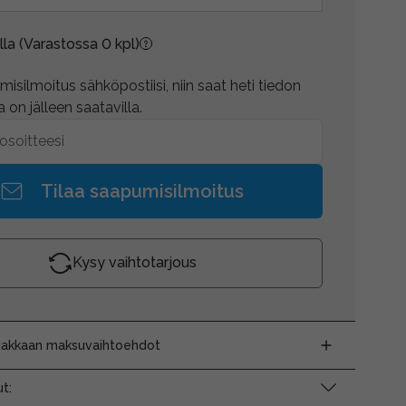
lla
(Varastossa 0 kpl)
isilmoitus sähköpostiisi, niin saat heti tiedon
 on jälleen saatavilla.
Tilaa saapumisilmoitus
Kysy vaihtotarjous
siakkaan maksuvaihtoehdot
t: