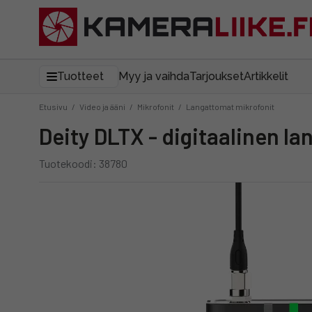
Tuotteet
Myy ja vaihda
Tarjoukset
Artikkelit
Etusivu
/
Video ja ääni
/
Mikrofonit
/
Langattomat mikrofonit
Deity DLTX - digitaalinen l
Tuotekoodi: 38780