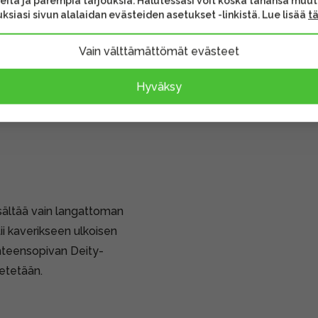
eita ja parempia tarjouksia. Halutessasi voit koska tahansa muu
ksiasi sivun alalaidan evästeiden asetukset -linkistä. Lue lisää
t
Vain välttämättömät evästeet
unko
mallikohtainen) tai USB-
Hyväksy
ältää vain langattoman
i kaverikseen ulkoisen
yhteensopivan Deity-
etetään.