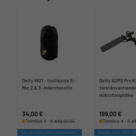
Deity W01 - tuulisuoja S-
Deity ASM2 Pro Ki
Mic 2 & 3 -mikrofoneille
tärinänvaimenni
mikrofonipidike
34,00 €
199,00 €
Toimitus 4 - 6 arkipäivää
Toimitus 4 - 6 ar
Tutustu myös tähän vaihtoehtoon
Tutustu myös tähän va