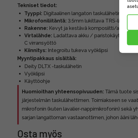
tuott
Tekniset tiedot:
asetu
Tyyppi:
Digitaalinen langaton taskulähetin
Mikrofoniliitäntä:
3.5mm lukittava TRS-liitin
Rakenne:
Kevyt ja kestävä komposiitti/alumiinir
Virtalähde:
Ladattava akku / paristokäyttöinen (
C virransyöttö
Kiinnitys:
Integroitu tukeva vyöklipsi
Myyntipakkaus sisältää:
Deity DLTX -taskulähetin
Vyöklipsi
Käyttöohje
Huomioithan yhteensopivuuden:
Tämä tuote sis
järjestelmän taskulähettimen. Toimiakseen se vaati
mikrofonin (kuten lavalier-nappimikrofonin) sekä 
sarjan langattoman vastaanottimen, johon ääni läh
Osta myös