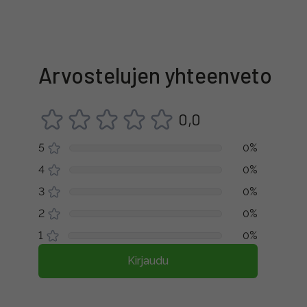
Arvostelujen yhteenveto
0,0
5
0%
4
0%
3
0%
2
0%
1
0%
Kirjaudu