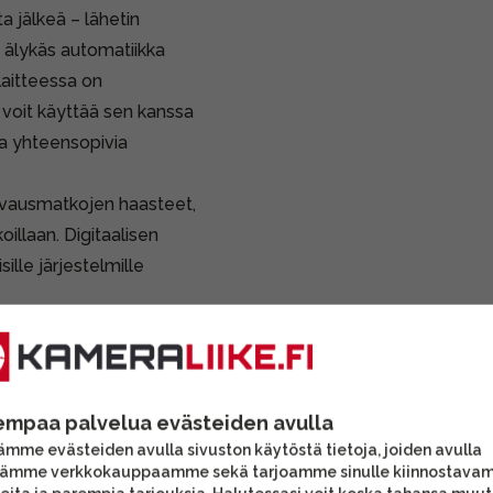
a jälkeä – lähetin
 älykäs automatiikka
laitteessa on
 voit käyttää sen kanssa
ta yhteensopivia
uvausmatkojen haasteet,
oillaan. Digitaalisen
ille järjestelmille
yönkulkuun. Se hyödyntää
n tilan ilmaisin, joten
 USB-C-portti
empaa palvelua evästeiden avulla
et, myös joustavat
mme evästeiden avulla sivuston käytöstä tietoja, joiden avulla
tämme verkkokauppaamme sekä tarjoamme sinulle kiinnostava