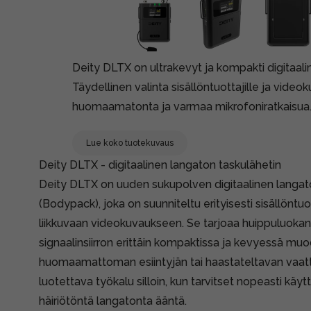
Deity DLTX on ultrakevyt ja kompakti digitaali
Täydellinen valinta sisällöntuottajille ja videoku
huomaamatonta ja varmaa mikrofoniratkaisua
Lue koko tuotekuvaus
Deity DLTX - digitaalinen langaton taskulähetin
Deity DLTX on uuden sukupolven digitaalinen langat
(Bodypack), joka on suunniteltu erityisesti sisällöntuot
liikkuvaan videokuvaukseen. Se tarjoaa huippuluokan 
signaalinsiirron erittäin kompaktissa ja kevyessä muo
huomaamattoman esiintyjän tai haastateltavan vaat
luotettava työkalu silloin, kun tarvitset nopeasti käyt
häiriötöntä langatonta ääntä.