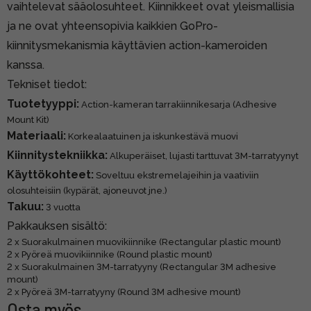
vaihtelevat sääolosuhteet. Kiinnikkeet ovat yleismallisia
ja ne ovat yhteensopivia kaikkien GoPro-
kiinnitysmekanismia käyttävien action-kameroiden
kanssa.
Tekniset tiedot:
Tuotetyyppi:
Action-kameran tarrakiinnikesarja (Adhesive
Mount Kit)
Materiaali:
Korkealaatuinen ja iskunkestävä muovi
Kiinnitystekniikka:
Alkuperäiset, lujasti tarttuvat 3M-tarratyynyt
Käyttökohteet:
Soveltuu ekstremelajeihin ja vaativiin
olosuhteisiin (kypärät, ajoneuvot jne.)
Takuu:
3 vuotta
Pakkauksen sisältö:
2 x Suorakulmainen muovikiinnike (Rectangular plastic mount)
2 x Pyöreä muovikiinnike (Round plastic mount)
2 x Suorakulmainen 3M-tarratyyny (Rectangular 3M adhesive
mount)
2 x Pyöreä 3M-tarratyyny (Round 3M adhesive mount)
Osta myös