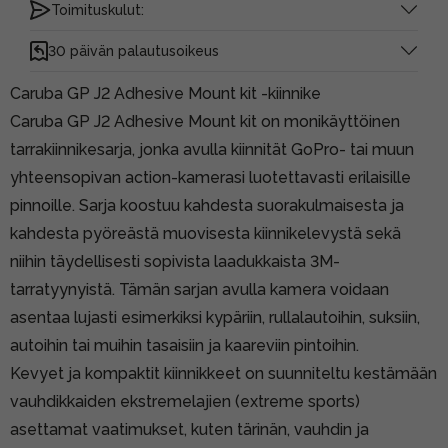
Toimituskulut:
30 päivän palautusoikeus
Caruba GP J2 Adhesive Mount kit -kiinnike
Caruba GP J2 Adhesive Mount kit on monikäyttöinen
tarrakiinnikesarja, jonka avulla kiinnität GoPro- tai muun
yhteensopivan action-kamerasi luotettavasti erilaisille
pinnoille. Sarja koostuu kahdesta suorakulmaisesta ja
kahdesta pyöreästä muovisesta kiinnikelevystä sekä
niihin täydellisesti sopivista laadukkaista 3M-
tarratyynyistä. Tämän sarjan avulla kamera voidaan
asentaa lujasti esimerkiksi kypäriin, rullalautoihin, suksiin,
autoihin tai muihin tasaisiin ja kaareviin pintoihin.
Kevyet ja kompaktit kiinnikkeet on suunniteltu kestämään
vauhdikkaiden ekstremelajien (extreme sports)
asettamat vaatimukset, kuten tärinän, vauhdin ja