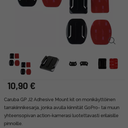
10,90 €
Caruba GP J2 Adhesive Mount kit on monikäyttöinen
tarrakiinnikesarja, jonka avulla kiinnität GoPro- tai muun
yhteensopivan action-kamerasi luotettavasti erilaisille
pinnoille.