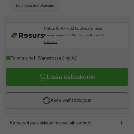
Lue koko tuotekuvaus
Maksa 10 €/kk 12 kuukauden ajan.
Kokonaissumma 10.9€, tod. vuosikorko 0%.
Lue lisää
Toimitus heti
(Varastossa 5 kpl)
Lisää ostoskoriin
Kysy vaihtotarjous
Katso yritysasiakkaan maksuvaihtoehdot