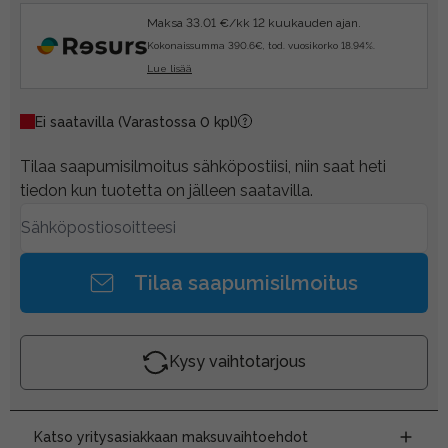
Maksa 33.01 €/kk 12 kuukauden ajan.
Kokonaissumma 390.6€, tod. vuosikorko 18.94%.
Lue lisää
Ei saatavilla
(Varastossa 0 kpl)
Tilaa saapumisilmoitus sähköpostiisi, niin saat heti
tiedon kun tuotetta on jälleen saatavilla.
Tilaa saapumisilmoitus
Kysy vaihtotarjous
Katso yritysasiakkaan maksuvaihtoehdot