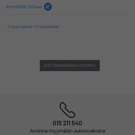
Arvostelut tarjoaa
0 Kysymykset \ 0 Vastaukset
JÄTÄ ENSIMMÄINEN KYSYMYS
015 211 540
Avoinna myymälän aukioloaikoina