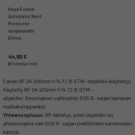
Hoya Fusion
Antistatic Next
Protector
suojasuodin
67mm
44,90 €
Toimitus heti
Canon RF 24-105mm f/4-7.1 IS STM -objektiivi (käytetty)
Käytetty RF 24-105mm f/4-7.1 IS STM -
objektiivi. Erinomainen vaihtoehto EOS R -sarjan kameran
matkakumppaniksi.
Yhteensopivuus:
RF-kiinnitys, joten objektiivi on
yhteensopiva vain EOS R -sarjan peilittömien kameroiden
kanssa.