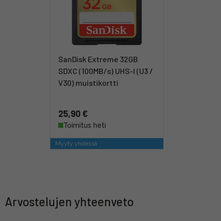
SanDisk Extreme 32GB
SDXC (100MB/s) UHS-I (U3 /
V30) muistikortti
25,90 €
Toimitus heti
Myyty yhdessä
Arvostelujen yhteenveto