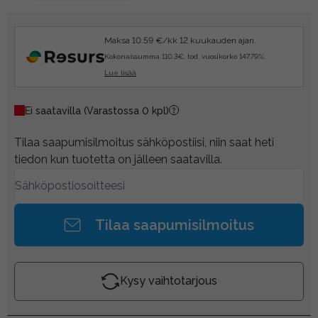
Maksa 10.59 €/kk 12 kuukauden ajan.
Kokonaissumma 110.3€, tod. vuosikorko 147.79%.
Lue lisää
Ei saatavilla
(Varastossa 0 kpl)
Tilaa saapumisilmoitus sähköpostiisi, niin saat heti
tiedon kun tuotetta on jälleen saatavilla.
Tilaa saapumisilmoitus
Kysy vaihtotarjous