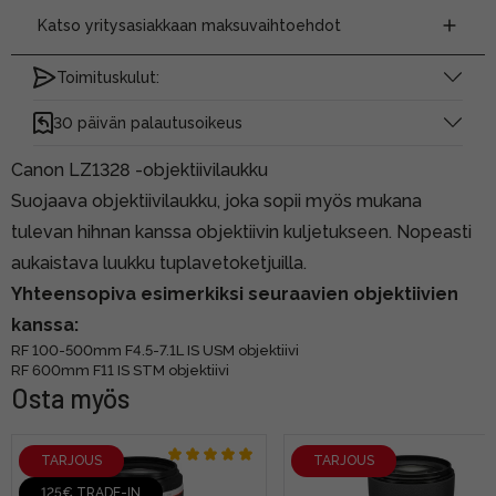
Katso yritysasiakkaan maksuvaihtoehdot
Toimituskulut:
30 päivän palautusoikeus
Canon LZ1328 -objektiivilaukku
Suojaava objektiivilaukku, joka sopii myös mukana
tulevan hihnan kanssa objektiivin kuljetukseen. Nopeasti
aukaistava luukku tuplavetoketjuilla.
Yhteensopiva esimerkiksi seuraavien objektiivien
kanssa:
RF 100-500mm F4.5-7.1L IS USM objektiivi
RF 600mm F11 IS STM objektiivi
Osta myös
TARJOUS
TARJOUS
125€ TRADE-IN