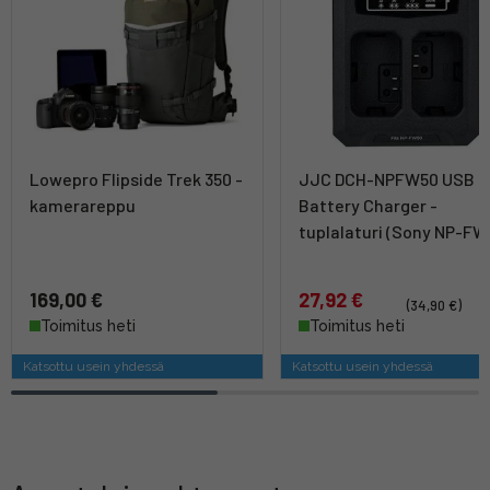
Lowepro Flipside Trek 350 -
JJC DCH-NPFW50 USB D
kamerareppu
Battery Charger -
tuplalaturi (Sony NP-FW
169,00 €
27,92 €
(34,90 €)
Toimitus heti
Toimitus heti
Katsottu usein yhdessä
Katsottu usein yhdessä