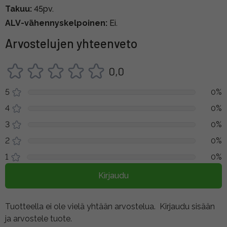
Takuu:
45pv.
ALV-vähennyskelpoinen:
Ei.
Arvostelujen yhteenveto
0,0
5
0%
4
0%
3
0%
2
0%
1
0%
Kirjaudu
Tuotteella ei ole vielä yhtään arvostelua.
Kirjaudu sisään
ja arvostele tuote.