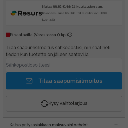
Maksa 55.51 €/kk 12 kuukauden ajan.
Kokonaissumma 660.6€, tod. vuosikorko 10.09%.
Lue lisää
Ei saatavilla
(Varastossa 0 kpl)
Tilaa saapumisilmoitus sähköpostiisi, niin saat heti
tiedon kun tuotetta on jälleen saatavilla.
Tilaa saapumisilmoitus
Kysy vaihtotarjous
Katso yritysasiakkaan maksuvaihtoehdot