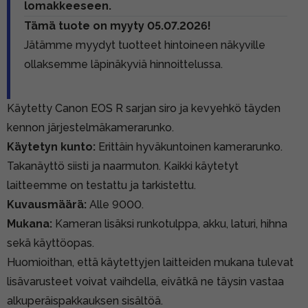
lomakkeeseen.
Tämä tuote on myyty 05.07.2026!
Jätämme myydyt tuotteet hintoineen näkyville
ollaksemme läpinäkyviä hinnoittelussa.
Käytetty Canon EOS R sarjan siro ja kevyehkö täyden
kennon järjestelmäkamerarunko.
Käytetyn kunto:
Erittäin hyväkuntoinen kamerarunko.
Takanäyttö siisti ja naarmuton. Kaikki käytetyt
laitteemme on testattu ja tarkistettu.
Kuvausmäärä:
Alle 9000.
Mukana:
Kameran lisäksi runkotulppa, akku, laturi, hihna
sekä käyttöopas.
Huomioithan, että käytettyjen laitteiden mukana tulevat
lisävarusteet voivat vaihdella, eivätkä ne täysin vastaa
alkuperäispakkauksen sisältöä.