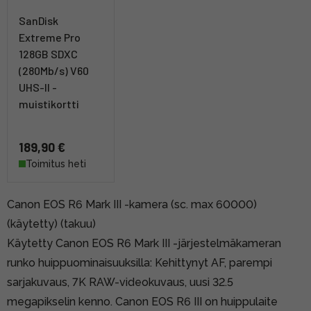
SanDisk
Extreme Pro
128GB SDXC
(280Mb/s) V60
UHS-II -
muistikortti
189,90 €
Toimitus heti
Canon EOS R6 Mark III -kamera (sc. max 60000)
(käytetty) (takuu)
Käytetty Canon EOS R6 Mark III -järjestelmäkameran
runko huippuominaisuuksilla: Kehittynyt AF, parempi
sarjakuvaus, 7K RAW-videokuvaus, uusi 32.5
megapikselin kenno. Canon EOS R6 III on huippulaite