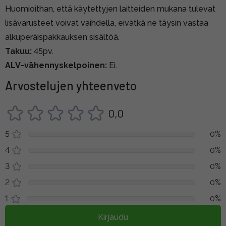
Huomioithan, että käytettyjen laitteiden mukana tulevat
lisävarusteet voivat vaihdella, eivätkä ne täysin vastaa
alkuperäispakkauksen sisältöä.
Takuu:
45pv.
ALV-vähennyskelpoinen:
Ei.
Arvostelujen yhteenveto
0,0
5
0%
4
0%
3
0%
2
0%
1
0%
Kirjaudu