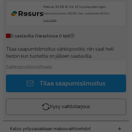
Maksa 34.68 €/kk 12 kuukauden ajan.
Kokonaissumma 410.6€, tod. vuosikorko 18.05%.
Lue lisää
Ei saatavilla
(Varastossa 0 kpl)
Tilaa saapumisilmoitus sähköpostiisi, niin saat heti
tiedon kun tuotetta on jälleen saatavilla.
Tilaa saapumisilmoitus
Kysy vaihtotarjous
Katso yritysasiakkaan maksuvaihtoehdot