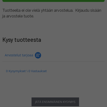
Tuotteella ei ole vielä yhtään arvostelua.
Kirjaudu sisään
ja arvostele tuote.
Kysy tuotteesta
Arvostelut tarjoaa
0 Kysymykset \ 0 Vastaukset
JÄTÄ ENSIMMÄINEN KYSYMYS