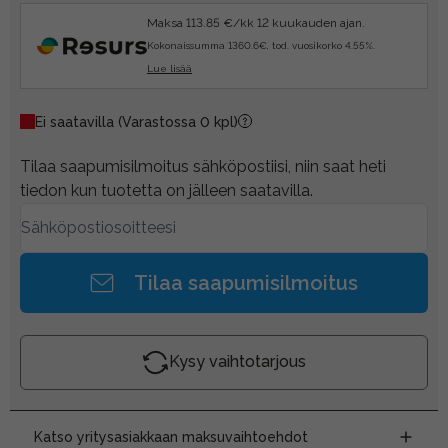
Maksa 113.85 €/kk 12 kuukauden ajan.
Kokonaissumma 1360.6€, tod. vuosikorko 4.55%.
Lue lisää
Ei saatavilla
(Varastossa 0 kpl)
Tilaa saapumisilmoitus sähköpostiisi, niin saat heti
tiedon kun tuotetta on jälleen saatavilla.
Tilaa saapumisilmoitus
Kysy vaihtotarjous
Katso yritysasiakkaan maksuvaihtoehdot