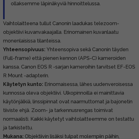
ollaksemme läpinäkyviä hinnoittelussa.
Vaihtolaitteena tullut Canonin laadukas telezoom-
objektiivi kuvanvakaajalla. Erinomainen kuvanlaatu
monenlaisissa tilanteissa.
Yhteensopivuus:
Yhteensopiva sekä Canonin täyden
(Full-frame) että pienen kennon (APS-C) kameroiden
kanssa. Canon EOS R -sarjan kameroihin tarvitset EF-EOS
R Mount -adapterin.
Käytetyn kunto:
Erinomaisessa, lähes uudenveroisessa
kunnossa oleva objektiivi. Ulkopinnoilla ei mainittavia
käytönjälkiä, linssipinnat ovat naarmuttomat ja bajonetin
tiiviste ehjä. Zoom- ja tarkennusrengas toimivat
normaalisti. Kaikki käytetyt vaihtolaitteemme on testattu
ja tarkistettu.
Mukana:
Objektiivin lisäksi tulpat molempiin päihin,