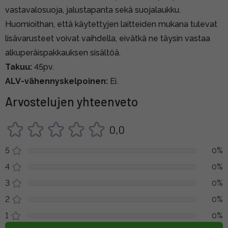
vastavalosuoja, jalustapanta sekä suojalaukku.
Huomioithan, että käytettyjen laitteiden mukana tulevat
lisävarusteet voivat vaihdella, eivätkä ne täysin vastaa
alkuperäispakkauksen sisältöä.
Takuu:
45pv.
ALV-vähennyskelpoinen:
Ei.
Arvostelujen yhteenveto
0,0
5
0%
4
0%
3
0%
2
0%
1
0%