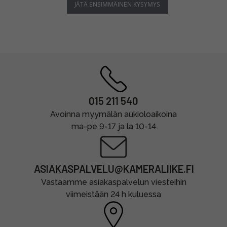
JÄTÄ ENSIMMÄINEN KYSYMYS
015 211 540
Avoinna myymälän aukioloaikoina
ma-pe 9-17 ja la 10-14
ASIAKASPALVELU@KAMERALIIKE.FI
Vastaamme asiakaspalvelun viesteihin
viimeistään 24 h kuluessa