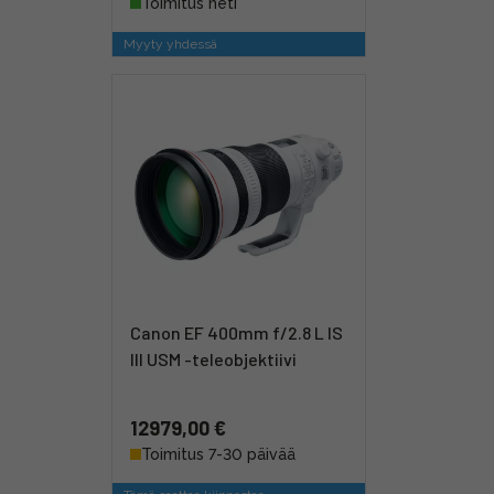
Toimitus heti
Myyty yhdessä
Canon EF 400mm f/2.8 L IS
III USM -teleobjektiivi
12979,00 €
Toimitus 7-30 päivää