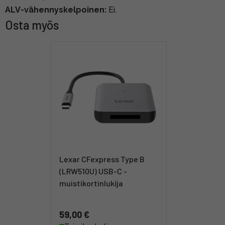
ALV-vähennyskelpoinen:
Ei.
Osta myös
Lexar CFexpress Type B
(LRW510U) USB-C -
muistikortinlukija
59,00 €