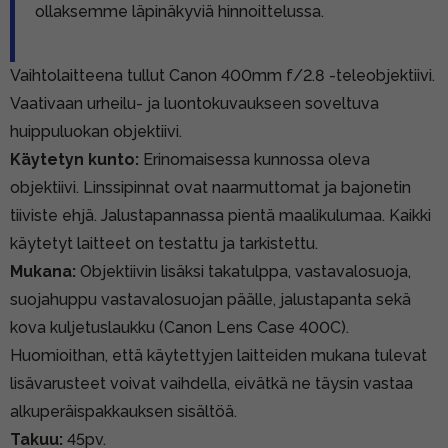
ollaksemme läpinäkyviä hinnoittelussa.
Vaihtolaitteena tullut Canon 400mm f/2.8 -teleobjektiivi.
Vaativaan urheilu- ja luontokuvaukseen soveltuva
huippuluokan objektiivi.
Käytetyn kunto:
Erinomaisessa kunnossa oleva
objektiivi. Linssipinnat ovat naarmuttomat ja bajonetin
tiiviste ehjä. Jalustapannassa pientä maalikulumaa. Kaikki
käytetyt laitteet on testattu ja tarkistettu.
Mukana:
Objektiivin lisäksi takatulppa, vastavalosuoja,
suojahuppu vastavalosuojan päälle, jalustapanta sekä
kova kuljetuslaukku (Canon Lens Case 400C).
Huomioithan, että käytettyjen laitteiden mukana tulevat
lisävarusteet voivat vaihdella, eivätkä ne täysin vastaa
alkuperäispakkauksen sisältöä.
Takuu:
45pv.