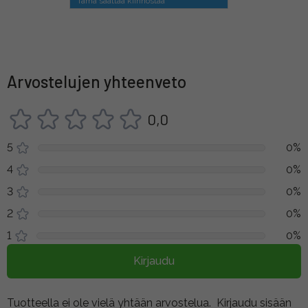
Tämä saattaa kiinnostaa
Arvostelujen yhteenveto
0,0
5
0%
4
0%
3
0%
2
0%
1
0%
Kirjaudu
Tuotteella ei ole vielä yhtään arvostelua.
Kirjaudu sisään