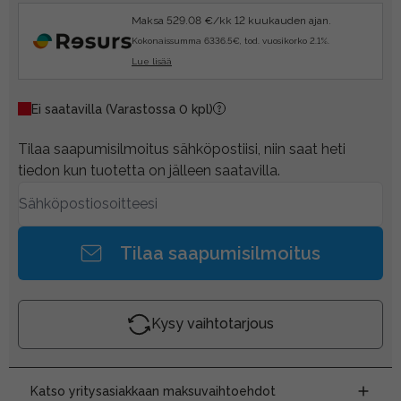
Maksa 529.08 €/kk 12 kuukauden ajan.
Kokonaissumma 6336.5€, tod. vuosikorko 2.1%.
Lue lisää
Ei saatavilla
(Varastossa 0 kpl)
Tilaa saapumisilmoitus sähköpostiisi, niin saat heti
tiedon kun tuotetta on jälleen saatavilla.
Tilaa saapumisilmoitus
Kysy vaihtotarjous
Katso yritysasiakkaan maksuvaihtoehdot